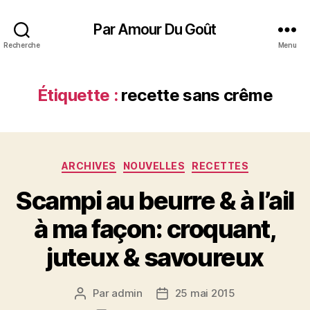
Par Amour Du Goût
Recherche
Menu
Étiquette :
recette sans crême
Catégories
ARCHIVES
NOUVELLES
RECETTES
Scampi au beurre & à l’ail
à ma façon: croquant,
juteux & savoureux
Par
admin
25 mai 2015
Auteur
Date
de
de