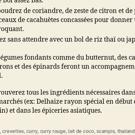
e bol assez bas.
oudrez de coriandre, de zeste de citron et de 
eaux de cacahuètes concassées pour donner
roquant.
ez sans attendre avec un bol de riz thaï ou ja
légumes fondants comme du butternut, des ca
rons et des épinards feront un accompagnem
.
rouverez tous les ingrédients nécessaires dans
archés (ex: Delhaize rayon spécial en début 
n) et dans les épiceries asiatiques.
,
crevettes
,
curry
,
curry rouge
,
lait de coco
,
scampis
,
thailan
es