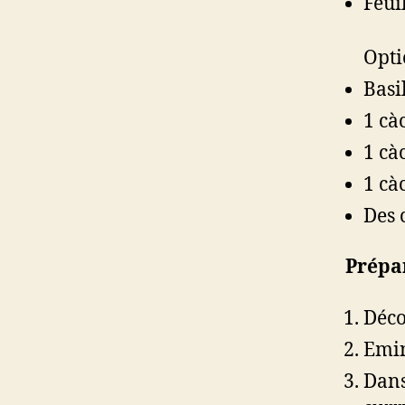
Feuil
Opti
Basi
1 cà
1 cà
1 càc
Des 
Prépa
Déco
Emin
Dans