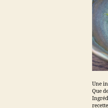
Une in
Que de
Ingréd
recette