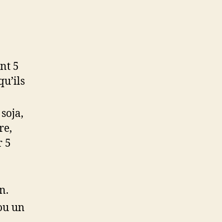
nt 5
qu’ils
 soja,
re,
r 5
n.
 ou un