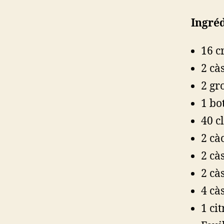
Ingré
16 c
2 càs
2 gr
1 bo
40 cl
2 cà
2 cà
2 cà
4 cà
1 ci