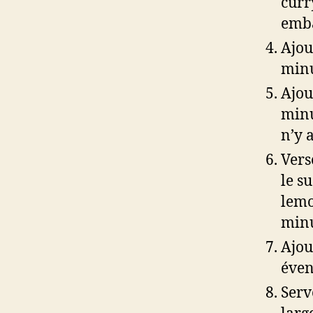
curr
emba
Ajou
minu
Ajou
minu
n’y a
Verse
le s
lemo
minu
Ajou
éven
Serv