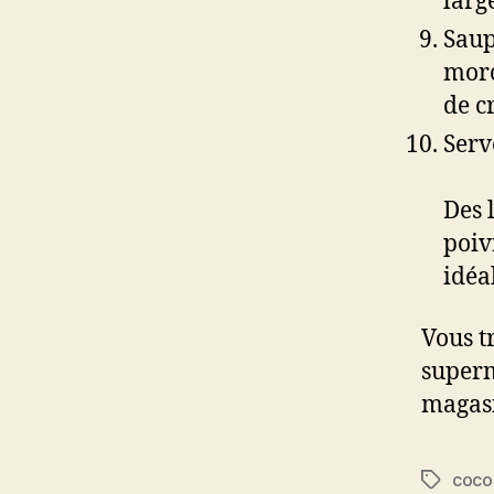
larg
Saup
morc
de c
Serv
Des 
poiv
idéal
Vous t
superm
magasi
coco
Étiquett