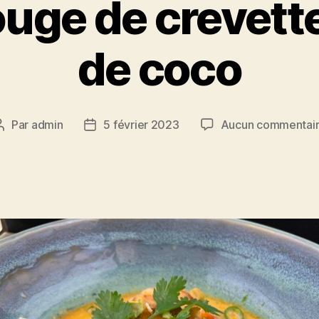
uge de crevette
de coco
Par
admin
5 février 2023
Aucun commentai
Auteur
Date
de
de
l’article
l’article