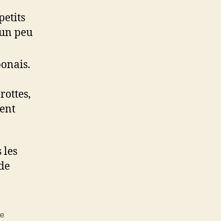
petits
 un peu
ponais.
rottes,
ent
 les
de
de