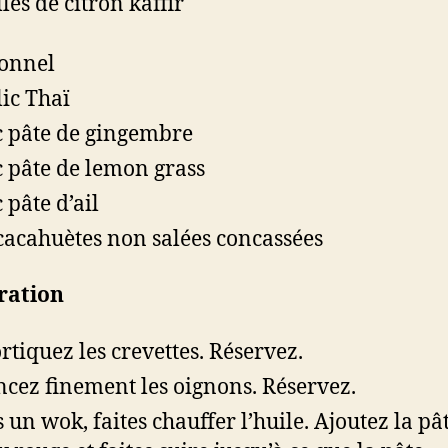
les de citron kaffir
onnel
lic Thaï
c pâte de gingembre
c pâte de lemon grass
 pâte d’ail
cacahuètes non salées concassées
ration
rtiquez les crevettes. Réservez.
cez finement les oignons. Réservez.
 un wok, faites chauffer l’huile. Ajoutez la pâ