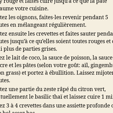
y rouge et faites cuire jusqu’à ce que la pâte
ume votre cuisine.
tez les oignons, faites-les revenir pendant 5
tes en mélangeant régulièrement.
tez ensuite les crevettes et faites sauter penda
tes jusqu’à ce qu’elles soient toutes rouges et 
i plus de parties grises.
z le lait de coco, la sauce de poisson, la sauce
ucre et les pâtes (selon votre goût: aïl, gingemb
n grass) et portez à ébullition. Laissez mijote
tes.
tez une partie du zeste râpé du citron vert,
tuellement le basilic thaï et laissez cuire 1 mi
ez 3 à 4 crevettes dans une assiette profonde