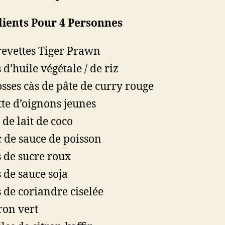
dients Pour 4 Personnes
revettes Tiger Prawn
 d’huile végétale / de riz
osses càs de pâte de curry rouge
tte d’oignons jeunes
 de lait de coco
c de sauce de poisson
s de sucre roux
s de sauce soja
s de coriandre ciselée
tron vert