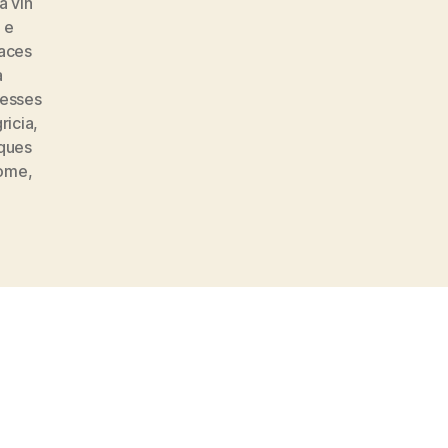
à vin
 e
aces
a
resses
gricia
,
iques
ome
,
s