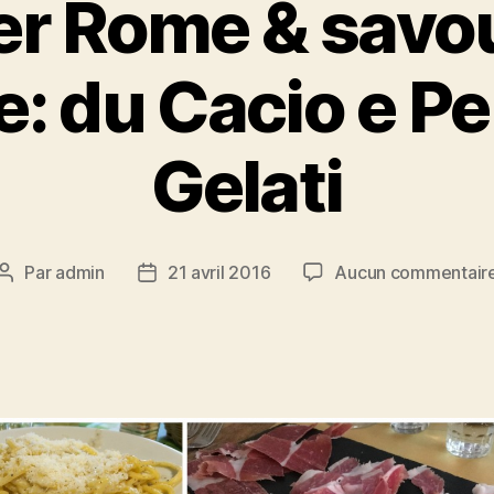
er Rome & savo
e: du Cacio e P
Gelati
Par
admin
21 avril 2016
Aucun commentair
Auteur
Date
de
de
l’article
l’article