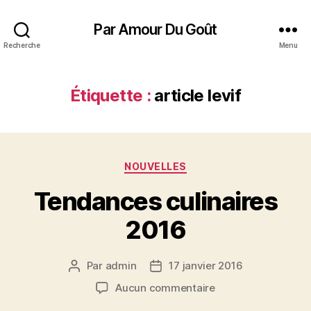
Par Amour Du Goût
Recherche
Menu
Étiquette :
article levif
Catégories
NOUVELLES
Tendances culinaires
2016
Par
admin
17 janvier 2016
Auteur
Date
de
de
sur
Aucun commentaire
l’article
l’article
Tendances