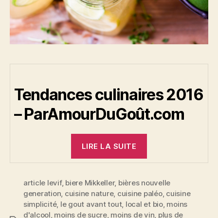
Tendances culinaires 2016
– ParAmourDuGoût.com
« Tendances
LIRE LA SUITE
culinaires
2016 »
article levif
,
biere Mikkeller
,
bières nouvelle
generation
,
cuisine nature
,
cuisine paléo
,
cuisine
simplicité
,
le gout avant tout
,
local et bio
,
moins
d'alcool
,
moins de sucre
,
moins de vin
,
plus de