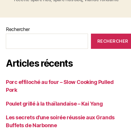
spare
ribs
parfaits
« fall
Rechercher
off
RECHERCHER
the
bone » »
Articles récents
Porc effiloché au four – Slow Cooking Pulled
Pork
Poulet grillé à la thaïlandaise – Kai Yang
Les secrets d’une soirée réussie aux Grands
Buffets de Narbonne