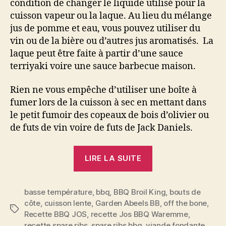
condition de changer le liquide utilisé pour la
cuisson vapeur ou la laque. Au lieu du mélange
jus de pomme et eau, vous pouvez utiliser du
vin ou de la bière ou d’autres jus aromatisés. La
laque peut être faite à partir d’une sauce
terriyaki voire une sauce barbecue maison.
Rien ne vous empêche d’utiliser une boîte à
fumer lors de la cuisson à sec en mettant dans
le petit fumoir des copeaux de bois d’olivier ou
de futs de vin voire de futs de Jack Daniels.
« Recette
LIRE LA SUITE
BBQ
au
basse température
,
bbq
,
BBQ Broil King
gaz
,
bouts de
côte
,
cuisson lente
,
Garden Abeels BB
,
off the bone
,
pour
Étiquettes
Recette BBQ JOS
,
recette Jos BBQ Waremme
,
des
recette spare ribs
,
spare ribs bbq
,
viande fondante