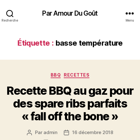
Par Amour Du Goût
Recherche
Menu
Étiquette :
basse température
Catégories
BBQ
RECETTES
Recette BBQ au gaz pour
des spare ribs parfaits
« fall off the bone »
Par
admin
16 décembre 2018
Auteur
Date
de
de