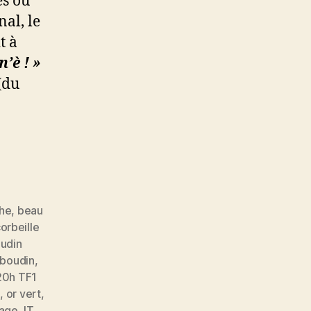
es ou
nal, le
t à
n’è ! »
(du
che
,
beau
orbeille
udin
 boudin
,
20h TF1
e
,
or vert
,
age JT