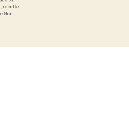
u
,
recette
de Noël
,
s