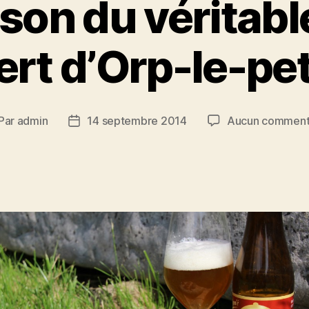
son du véritab
ert d’Orp-le-pet
Par
admin
14 septembre 2014
Aucun comment
teur
Date
de
rticle
l’article