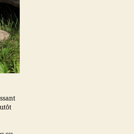
assant
lutôt