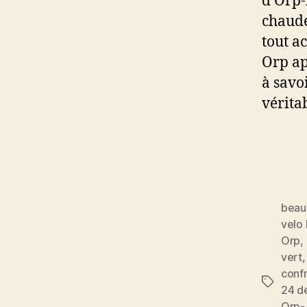
d’Orp-
chaude
tout a
Orp ap
à savo
véritab
beau
velo
Orp
,
vert
confr
Étiquett
24 d
Orp-