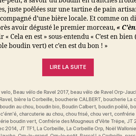
le-petit, à savoir du boudin en tranches froid
s, juste poêlées sur une tartine de pain artisa
ccompagné d’une bière locale. Et comme on di
rès avoir dégusté le premier morceau,
« C’èn
ir « Cela en est » sous-entendu « C’est en bien 
le boudin vert) et c’en est du bon ! »
« Déclinaison
LIRE LA SUITE
du
véritable
boudin
 velo
,
Beau vélo de Ravel 2017
,
beau vélo de Ravel Orp-Jau
 Ravel
,
bière la Corbeille
,
boucherie CALBERT
,
boucherie La c
vert
boudin au chou
,
boudin bio
,
Boudin Calbert
,
boudin poêlé
,
bo
d’Orp-
,
c'énn'é
,
charcuterie au chou
,
chou frisé
,
chou vert
,
confrérie
le-
érie boudin vert
,
Confrérie des Mougneus d'Vète Trëpe
,
JT 
es
petit »
ec 2014
,
JT TF1
,
La Corbeille
,
La Corbeille Orp
,
Noël Walloni
Jauche
,
Orp-le-grand
,
Orp-le-petit
,
Pascal La Corbeille
,
pass