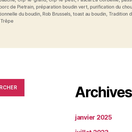
porc de Pietrain
,
préparation boudin vert
,
purification du cho
tionnelle du boudin
,
Rob Brussels
,
toast au boudin
,
Tradition 
 Trêpe
Archive
RCHER
janvier 2025