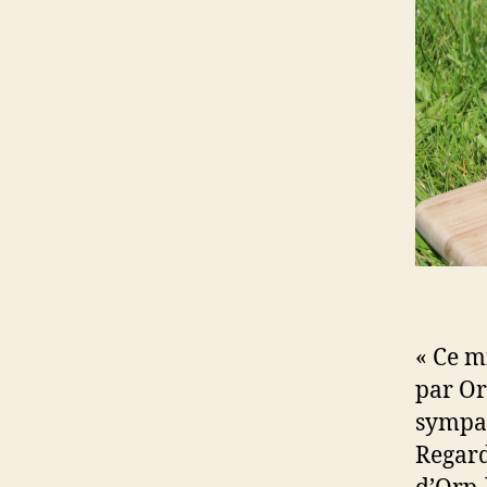
« Ce m
par Orp
sympa
Regard