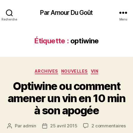
Par Amour Du Goût
Recherche
Menu
Étiquette :
optiwine
Catégories
ARCHIVES
NOUVELLES
VIN
Optiwine ou comment
amener un vin en 10 min
à son apogée
sur
Par
admin
25 avril 2015
2 commentaires
Auteur
Date
Opt
de
de