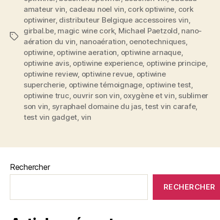
10
amateur vin
,
cadeau noel vin
,
cork optiwine
,
cork
optiwiner
,
distributeur Belgique accessoires vin
,
min
girbal.be
,
magic wine cork
,
Michael Paetzold
,
nano-
à
Étiquettes
aération du vin
,
nanoaération
,
oenotechniques
,
son
optiwine
,
optiwine aeration
,
optiwine arnaque
,
apogée »
optiwine avis
,
optiwine experience
,
optiwine principe
,
optiwine review
,
optiwine revue
,
optiwine
supercherie
,
optiwine témoignage
,
optiwine test
,
optiwine truc
,
ouvrir son vin
,
oxygène et vin
,
sublimer
son vin
,
syraphael domaine du jas
,
test vin carafe
,
test vin gadget
,
vin
Rechercher
RECHERCHER