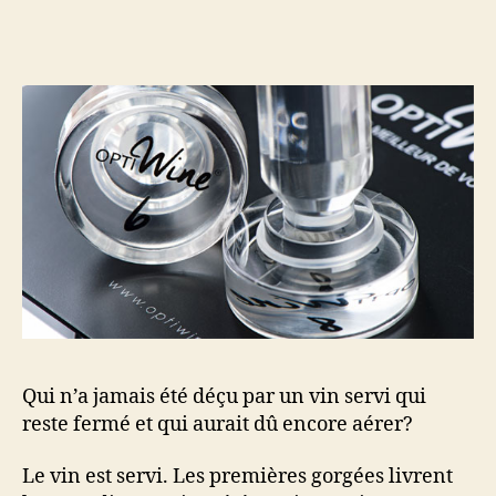
ou
l’article
l’article
co
am
un
vin
en
10
mi
à
so
ap
Qui n’a jamais été déçu par un vin servi qui
reste fermé et qui aurait dû encore aérer?
Le vin est servi. Les premières gorgées livrent