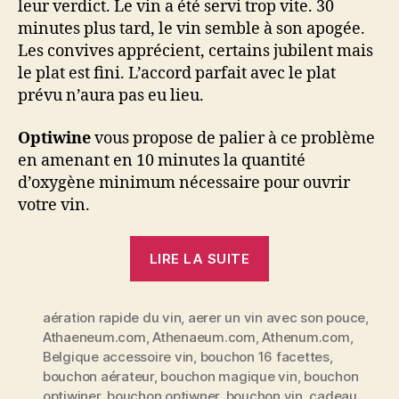
leur verdict. Le vin a été servi trop vite. 30
minutes plus tard, le vin semble à son apogée.
Les convives apprécient, certains jubilent mais
le plat est fini. L’accord parfait avec le plat
prévu n’aura pas eu lieu.
Optiwine
vous propose de palier à ce problème
en amenant en 10 minutes la quantité
d’oxygène minimum nécessaire pour ouvrir
votre vin.
« Optiwine
LIRE LA SUITE
ou
comment
aération rapide du vin
,
aerer un vin avec son pouce
amener
,
Athaeneum.com
,
Athenaeum.com
,
Athenum.com
,
un
Belgique accessoire vin
,
bouchon 16 facettes
,
vin
bouchon aérateur
,
bouchon magique vin
,
bouchon
en
optiwiner
,
bouchon optiwner
,
bouchon vin
,
cadeau