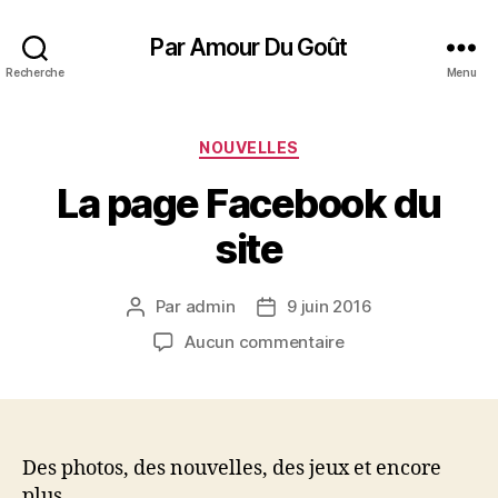
Par Amour Du Goût
Recherche
Menu
Catégories
NOUVELLES
La page Facebook du
site
Par
admin
9 juin 2016
Auteur
Date
de
de
sur
Aucun commentaire
l’article
l’article
La
page
Facebook
du
site
Des photos, des nouvelles, des jeux et encore
plus.