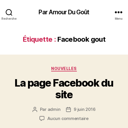
Par Amour Du Goût
Recherche
Menu
Étiquette :
Facebook gout
Catégories
NOUVELLES
La page Facebook du
site
Par
admin
9 juin 2016
Auteur
Date
de
de
sur
Aucun commentaire
l’article
l’article
La