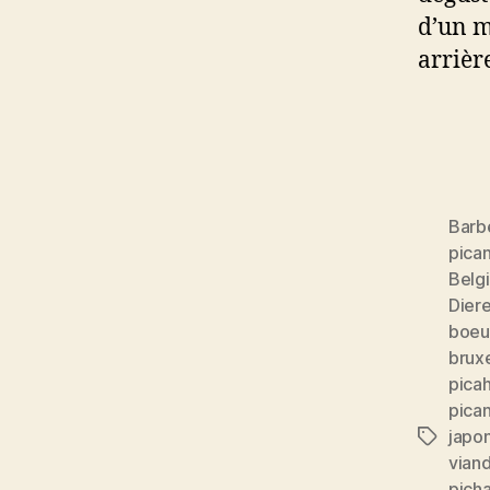
d’un m
arrièr
Barb
pica
Belg
Dier
boeuf
bruxe
picah
pica
japo
Étiquett
vian
pich