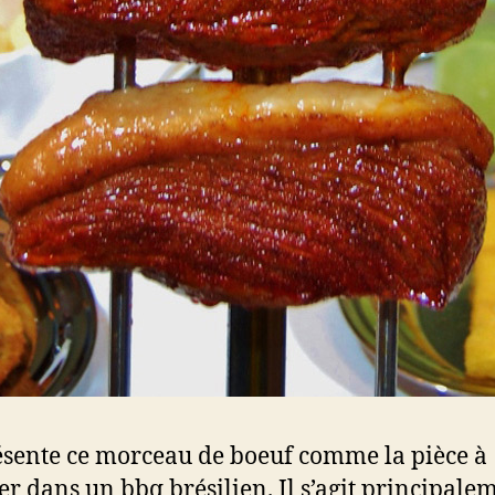
sente ce morceau de boeuf comme la pièce à
er dans un bbq brésilien. Il s’agit principale