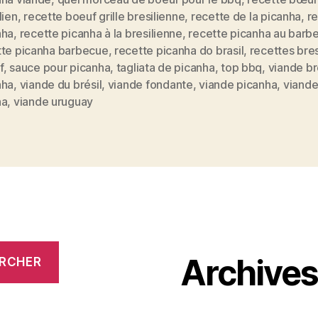
lien
,
recette boeuf grille bresilienne
,
recette de la picanha
,
r
nha
,
recette picanha à la bresilienne
,
recette picanha au barb
tte picanha barbecue
,
recette picanha do brasil
,
recettes bres
f
,
sauce pour picanha
,
tagliata de picanha
,
top bbq
,
viande br
nha
,
viande du brésil
,
viande fondante
,
viande picanha
,
viande
na
,
viande uruguay
Archive
RCHER