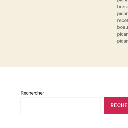
bresi
pica
rece
boeu
pica
pica
Rechercher
RECHE