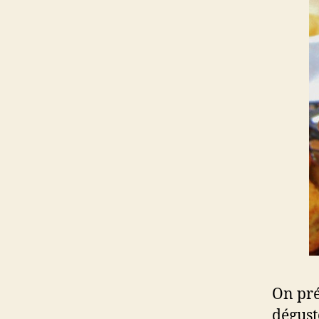
On pré
dégust