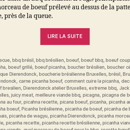
orceau de boeuf prélevé au dessus de la patt
e, près de la queue.
« La
LIRE LA SUITE
PICANHA,
le
morceau
ecue
,
bbq brésil
,
bbq brésilien
,
boeuf
,
boeuf bbq
,
boeuf cou
nha
,
boeuf grillé
,
boeuf picanha
,
boucher brésilien
,
boucher c
de
ique Dierendonck
,
boucherie brésilienne Bruxelles
,
brésil
,
Bru
boeuf
endonck
,
carne picanha boeuf
,
comment cuire la picanha
,
dec
qui
 bresilien
,
Dierendonck atelier Bruxelles
,
extreme bbq
,
Jack
sent
lles
,
juicy meat
,
meilleure viande bbq
,
picagna
,
picagna de b
na au four
,
picahna recette
,
picana boeuf
,
picanha
,
picanha a
bon
nha boeuf
,
Picanha brésilienne
,
picanha de boeuf
,
picanha de 
le
nais
,
picanha de wagyu
,
picanha Dierendonck
,
picanha morce
es
Brésil »
de
,
picanha recette
,
picanha recette brésilienne
,
picanha vian
ana viande
,
quel morceau de boeuf pour le bbq
,
recette bœuf