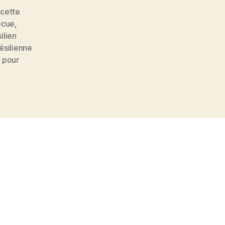
ecette
ecue
,
ilien
ésilienne
 pour
s