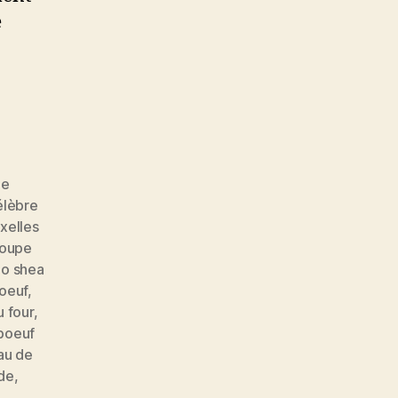
e
pe
élèbre
xelles
oupe
 o shea
oeuf
,
u four
,
boeuf
au de
de
,