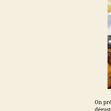
On pré
dégust