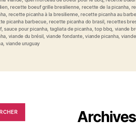
lien
,
recette boeuf grille bresilienne
,
recette de la picanha
,
r
nha
,
recette picanha à la bresilienne
,
recette picanha au barb
tte picanha barbecue
,
recette picanha do brasil
,
recettes bres
f
,
sauce pour picanha
,
tagliata de picanha
,
top bbq
,
viande br
nha
,
viande du brésil
,
viande fondante
,
viande picanha
,
viande
na
,
viande uruguay
Archive
RCHER