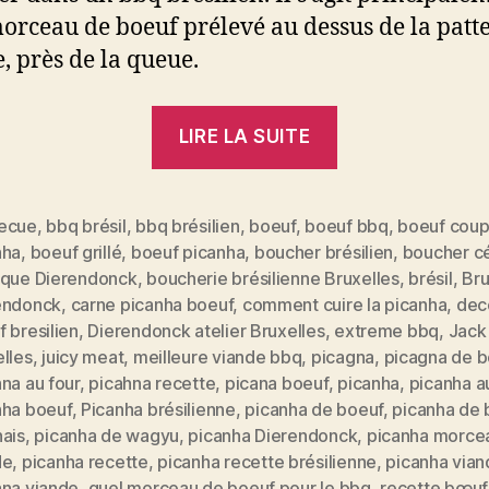
orceau de boeuf prélevé au dessus de la patt
e, près de la queue.
« La
LIRE LA SUITE
PICANHA,
le
morceau
ecue
,
bbq brésil
,
bbq brésilien
,
boeuf
,
boeuf bbq
,
boeuf cou
nha
,
boeuf grillé
,
boeuf picanha
,
boucher brésilien
,
boucher c
de
ique Dierendonck
,
boucherie brésilienne Bruxelles
,
brésil
,
Bru
boeuf
endonck
,
carne picanha boeuf
,
comment cuire la picanha
,
dec
qui
 bresilien
,
Dierendonck atelier Bruxelles
,
extreme bbq
,
Jack
sent
lles
,
juicy meat
,
meilleure viande bbq
,
picagna
,
picagna de b
na au four
,
picahna recette
,
picana boeuf
,
picanha
,
picanha a
bon
nha boeuf
,
Picanha brésilienne
,
picanha de boeuf
,
picanha de 
le
nais
,
picanha de wagyu
,
picanha Dierendonck
,
picanha morce
es
Brésil »
de
,
picanha recette
,
picanha recette brésilienne
,
picanha vian
ana viande
,
quel morceau de boeuf pour le bbq
,
recette bœuf