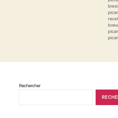
bresi
pica
rece
boeu
pica
pica
Rechercher
RECHE