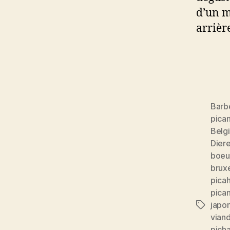
d’un m
arrièr
Barb
pica
Belg
Dier
boeuf
bruxe
picah
pica
japo
Étiquett
vian
pich