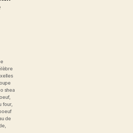
e
pe
élèbre
xelles
oupe
 o shea
oeuf
,
u four
,
boeuf
au de
de
,