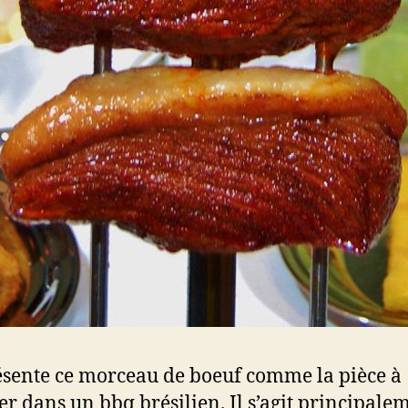
sente ce morceau de boeuf comme la pièce à
er dans un bbq brésilien. Il s’agit principale