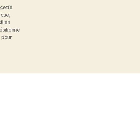
ecette
ecue
,
ilien
ésilienne
 pour
s