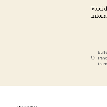
Voici d
inform
Buffe
fran
Étiquett
tourn