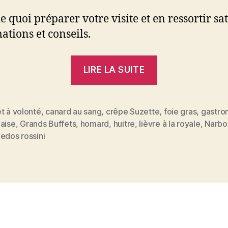
e quoi préparer votre visite et en ressortir sat
ations et conseils.
« Les
LIRE LA SUITE
secrets
d’une
soirée
t à volonté
,
canard au sang
,
crêpe Suzette
,
foie gras
,
gastro
çaise
,
Grands Buffets
,
homard
,
huitre
,
lièvre à la royale
,
Narbo
réussie
es
edos rossini
aux
Grands
Buffets
de
Narbonne »