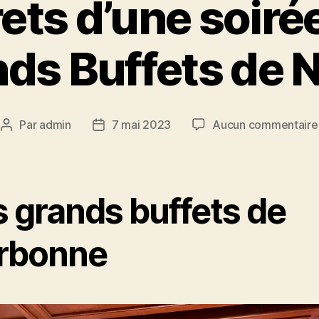
ets d’une soiré
nds Buffets de 
Par
admin
7 mai 2023
Aucun commentaire
Auteur
Date
de
de
l’article
l’article
s grands buffets de
rbonne