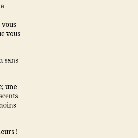
la
s vous
ue vous
n sans
e; une
scents
 moins
eurs !