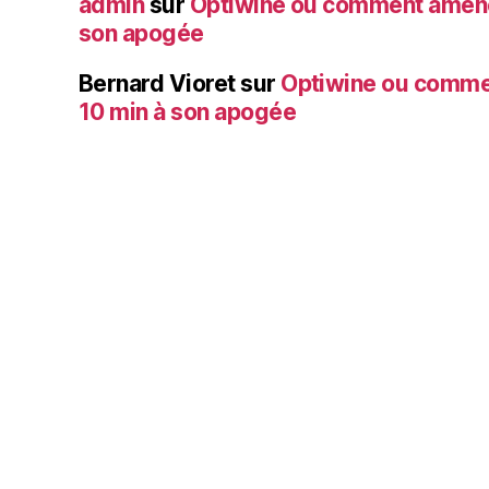
admin
sur
Optiwine ou comment amener
son apogée
Bernard Vioret
sur
Optiwine ou comme
10 min à son apogée