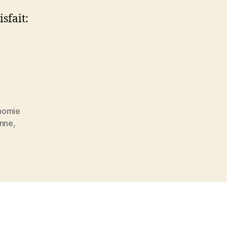
isfait:
nomie
nne
,