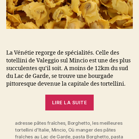
La Vénétie regorge de spécialités. Celle des
totellini de Valeggio sul Mincio est une des plus
succulentes qu’il soit. A moins de 12km du sud
du Lac de Garde, se trouve une bourgade
pittoresque devenue la capitale des tortellini.
« Tortellini
LIRE LA SUITE
di
Valeggio
adresse pâtes fraîches
,
Borghetto
,
les meilleures
sul
tortellini d'Italie
,
Mincio
,
Où manger des pâtes
Mincio,
fraîches au Lac de Garde
,
pasta Borghetto
,
pasta