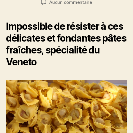
sur
Aucun commentaire
l’article
l’article
Tortellini
di
Valeggio
Impossible de résister à ces
sul
Mincio,
délicates et fondantes pâtes
trésor
fraîches, spécialité du
caché
du
Veneto
Lac
de
Garde