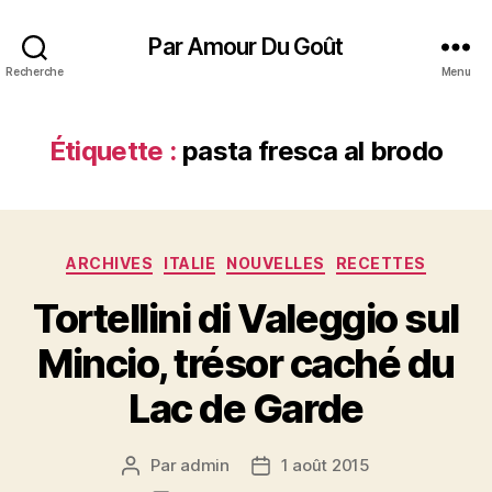
Par Amour Du Goût
Recherche
Menu
Étiquette :
pasta fresca al brodo
Catégories
ARCHIVES
ITALIE
NOUVELLES
RECETTES
Tortellini di Valeggio sul
Mincio, trésor caché du
Lac de Garde
Par
admin
1 août 2015
Auteur
Date
de
de