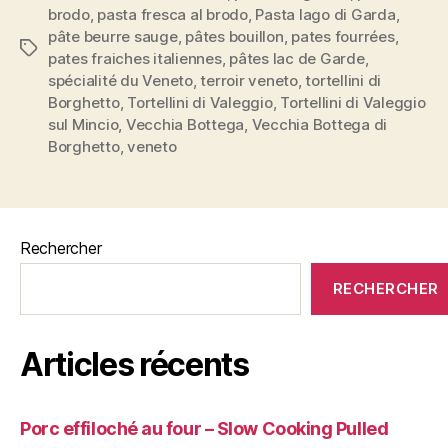
trésor
brodo
,
pasta fresca al brodo
,
Pasta lago di Garda
,
caché
pâte beurre sauge
,
pâtes bouillon
,
pates fourrées
,
Étiquettes
du
pates fraiches italiennes
,
pâtes lac de Garde
,
spécialité du Veneto
,
terroir veneto
,
tortellini di
Lac
Borghetto
,
Tortellini di Valeggio
,
Tortellini di Valeggio
de
sul Mincio
,
Vecchia Bottega
,
Vecchia Bottega di
Garde »
Borghetto
,
veneto
Rechercher
RECHERCHER
Articles récents
Porc effiloché au four – Slow Cooking Pulled