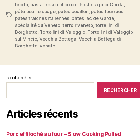
trésor
brodo
,
pasta fresca al brodo
,
Pasta lago di Garda
,
caché
pâte beurre sauge
,
pâtes bouillon
,
pates fourrées
,
Étiquettes
du
pates fraiches italiennes
,
pâtes lac de Garde
,
spécialité du Veneto
,
terroir veneto
,
tortellini di
Lac
Borghetto
,
Tortellini di Valeggio
,
Tortellini di Valeggio
de
sul Mincio
,
Vecchia Bottega
,
Vecchia Bottega di
Garde »
Borghetto
,
veneto
Rechercher
RECHERCHER
Articles récents
Porc effiloché au four – Slow Cooking Pulled