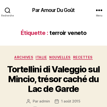
Par Amour Du Goût
Recherche
Menu
Étiquette :
terroir veneto
Catégories
ARCHIVES
ITALIE
NOUVELLES
RECETTES
Tortellini di Valeggio sul
Mincio, trésor caché du
Lac de Garde
Par
admin
1 août 2015
Auteur
Date
de
de