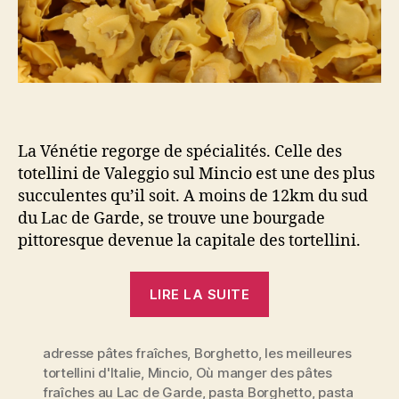
La Vénétie regorge de spécialités. Celle des
totellini de Valeggio sul Mincio est une des plus
succulentes qu’il soit. A moins de 12km du sud
du Lac de Garde, se trouve une bourgade
pittoresque devenue la capitale des tortellini.
« Tortellini
LIRE LA SUITE
di
Valeggio
adresse pâtes fraîches
,
Borghetto
,
les meilleures
sul
tortellini d'Italie
,
Mincio
,
Où manger des pâtes
Mincio,
fraîches au Lac de Garde
,
pasta Borghetto
,
pasta