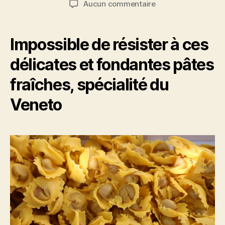
sur
Aucun commentaire
l’article
l’article
Tortellini
di
Valeggio
Impossible de résister à ces
sul
Mincio,
délicates et fondantes pâtes
trésor
fraîches, spécialité du
caché
du
Veneto
Lac
de
Garde