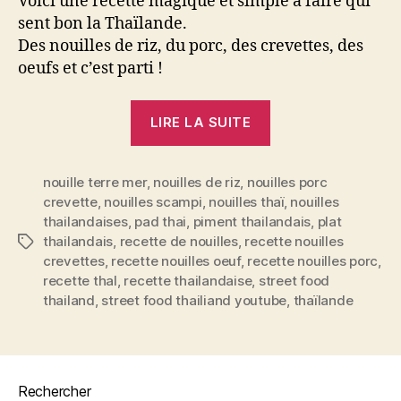
Voici une recette magique et simple à faire qui
sent bon la Thaïlande.
Des nouilles de riz, du porc, des crevettes, des
oeufs et c’est parti !
« Pad
LIRE LA SUITE
Thaï
–
nouille terre mer
,
nouilles de riz
,
nouilles porc
les
crevette
,
nouilles scampi
,
nouilles thaï
,
nouilles
nouilles
thailandaises
,
pad thai
,
piment thailandais
,
plat
de
thailandais
,
recette de nouilles
,
recette nouilles
Étiquettes
riz
crevettes
,
recette nouilles oeuf
,
recette nouilles porc
,
thaïlandaises »
recette thaI
,
recette thailandaise
,
street food
thailand
,
street food thailiand youtube
,
thaïlande
Rechercher