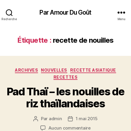
Par Amour Du Goût
Recherche
Menu
Étiquette :
recette de nouilles
Catégories
ARCHIVES
NOUVELLES
RECETTE ASIATIQUE
RECETTES
Pad Thaï – les nouilles de
riz thaïlandaises
Par
admin
1 mai 2015
Auteur
Date
de
de
sur
Aucun commentaire