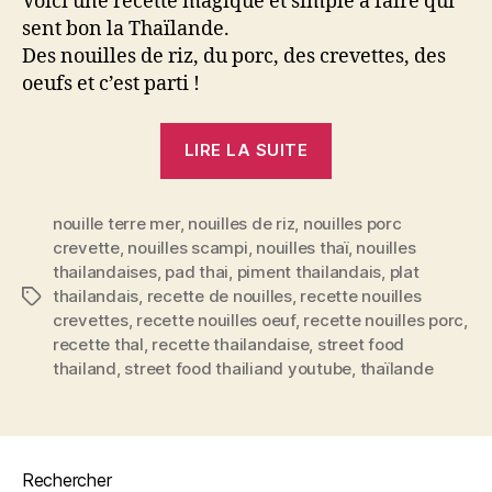
Voici une recette magique et simple à faire qui
sent bon la Thaïlande.
Des nouilles de riz, du porc, des crevettes, des
oeufs et c’est parti !
« Pad
LIRE LA SUITE
Thaï
–
nouille terre mer
,
nouilles de riz
,
nouilles porc
les
crevette
,
nouilles scampi
,
nouilles thaï
,
nouilles
nouilles
thailandaises
,
pad thai
,
piment thailandais
,
plat
de
thailandais
,
recette de nouilles
,
recette nouilles
Étiquettes
riz
crevettes
,
recette nouilles oeuf
,
recette nouilles porc
,
thaïlandaises »
recette thaI
,
recette thailandaise
,
street food
thailand
,
street food thailiand youtube
,
thaïlande
Rechercher