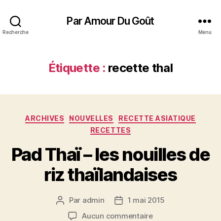
Par Amour Du Goût
Recherche
Menu
Étiquette :
recette thaI
Catégories
ARCHIVES
NOUVELLES
RECETTE ASIATIQUE
RECETTES
Pad Thaï – les nouilles de
riz thaïlandaises
Par
admin
1 mai 2015
Auteur
Date
de
de
sur
Aucun commentaire