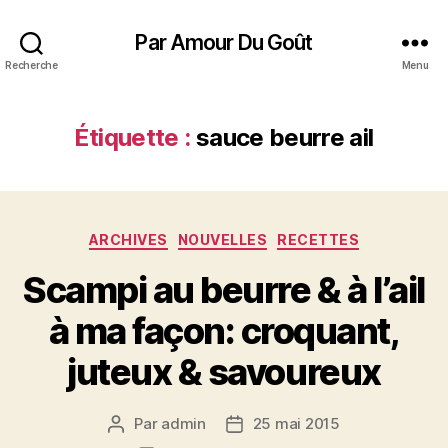
Par Amour Du Goût
Recherche
Menu
Étiquette :
sauce beurre ail
Catégories
ARCHIVES
NOUVELLES
RECETTES
Scampi au beurre & à l’ail
à ma façon: croquant,
juteux & savoureux
Par
admin
25 mai 2015
Auteur
Date
de
de