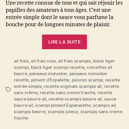
Une recette connue de tous et qui sait réjouir les
papilles des amateurs à tous âges. C’est une
entrée simple dont le sauce vous parfume la
bouche pour de longues minutes de plaisir.
« Scampi
LIRE LA SUITE
au
beurre
ail frais
,
ail frais rose
,
ail frais scampis
&
,
black tiger
scampi
,
black tiger scampi recette
,
crevettes ail
à
beurre
,
penaeus monodon
,
penaeus monodon
l’ail
recette
,
piment d'Espelette
,
poivron scampi
,
recette
à
entrée simple
,
recette originale scampis ail
,
recette
Étiquettes
ma
sans crême
,
recette sans creme fraiche
,
recette
sauce beurre ail
,
recette scampis beurre ail
,
sauce
façon:
beurre ail
,
scampi piment Espenelette
,
scampis ail
,
croquant,
scampis beurre
,
scampis juteux
,
scampis sans creme
juteux
fraiche
&