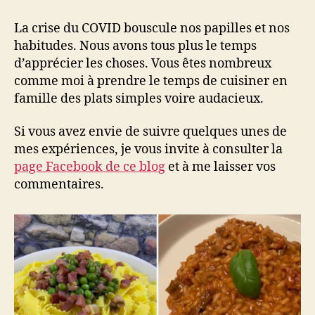
si
on
La crise du COVID bouscule nos papilles et nos
cuisinait
habitudes. Nous avons tous plus le temps
un
d’apprécier les choses. Vous êtes nombreux
peu
comme moi à prendre le temps de cuisiner en
plus?
famille des plats simples voire audacieux.
Si vous avez envie de suivre quelques unes de
mes expériences, je vous invite à consulter la
page Facebook de ce blog
et à me laisser vos
commentaires.