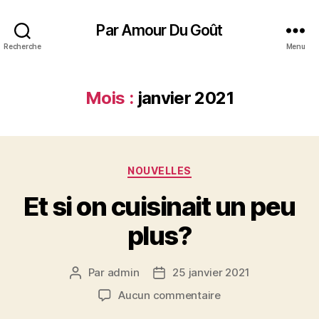
Par Amour Du Goût
Recherche
Menu
Mois :
janvier 2021
Catégories
NOUVELLES
Et si on cuisinait un peu
plus?
Par
admin
25 janvier 2021
Auteur
Date
de
de
sur
Aucun commentaire
l’article
l’article
Et