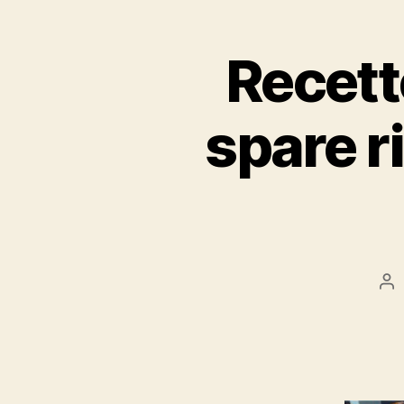
Recett
spare ri
Au
de
l’a