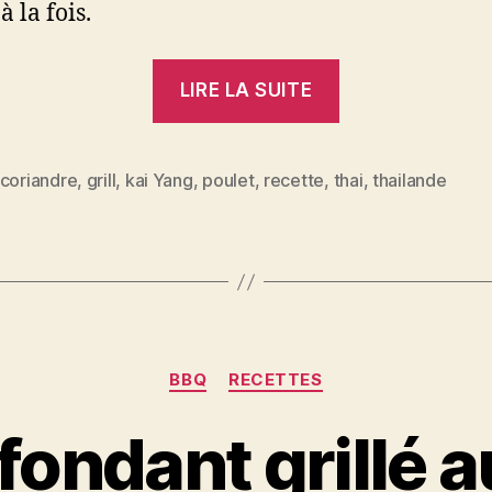
à la fois.
« Poulet
LIRE LA SUITE
grillé
à
la
coriandre
,
grill
,
kai Yang
,
poulet
,
recette
,
thai
,
thailande
es
thaïlandaise
–
Kai
Yang »
Catégories
BBQ
RECETTES
ondant grillé a