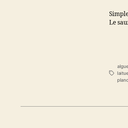
Simple
Le sau
algue
laitu
Étiquett
plan