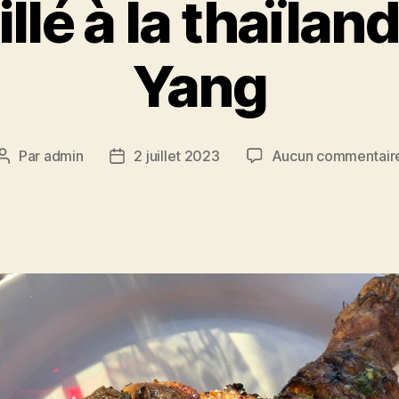
llé à la thaïlan
Yang
Par
admin
2 juillet 2023
Aucun commentair
Auteur
Date
de
de
l’article
l’article