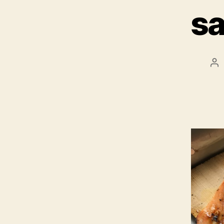
sa
Au
de
l’a