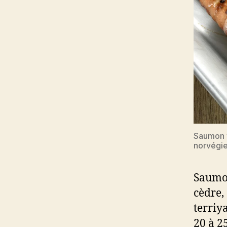
Saumon f
norvégie
Saumon
cèdre,
terriy
20 à 2