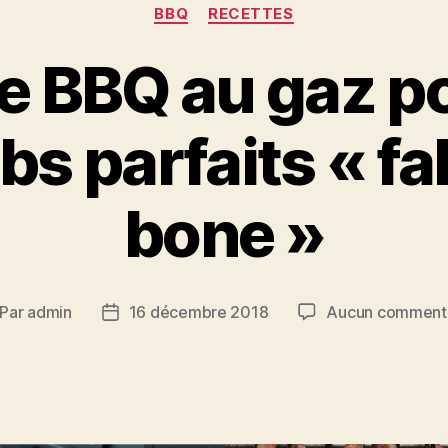
Catégories
BBQ
RECETTES
e BBQ au gaz p
bs parfaits « fal
bone »
Par
admin
16 décembre 2018
Aucun comment
teur
Date
de
rticle
l’article