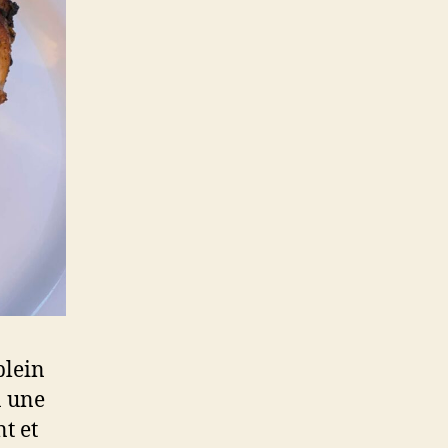
plein
n une
t et