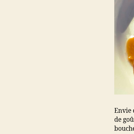
Envie 
de goû
bouché