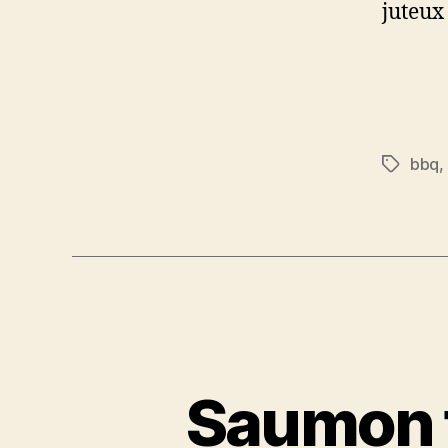
juteux 
bbq
,
Étiquett
Saumon f