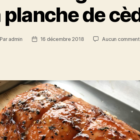
 planche de cè
Par
admin
16 décembre 2018
Aucun comment
teur
Date
de
rticle
l’article