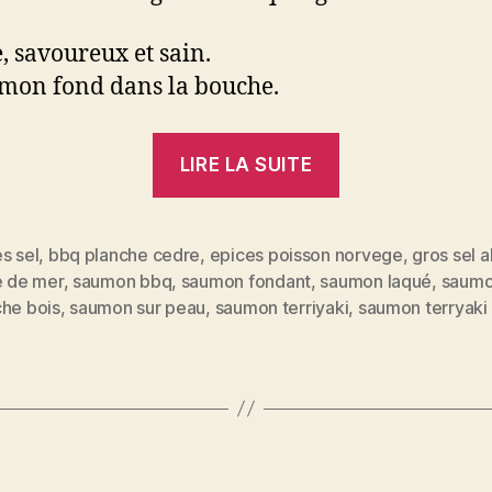
, savoureux et sain.
mon fond dans la bouche.
« Saumon
LIRE LA SUITE
fondant
grillé
au
s sel
,
bbq planche cedre
,
epices poisson norvege
,
gros sel 
e de mer
,
saumon bbq
,
saumon fondant
,
saumon laqué
,
saum
bbq
es
che bois
,
saumon sur peau
,
saumon terriyaki
,
saumon terryaki
sur
sa
planche
de
cèdre »