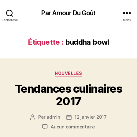
Par Amour Du Goût
Recherche
Menu
Étiquette :
buddha bowl
Catégories
NOUVELLES
Tendances culinaires
2017
Par
admin
12 janvier 2017
Auteur
Date
de
de
sur
Aucun commentaire
l’article
l’article
Tendances