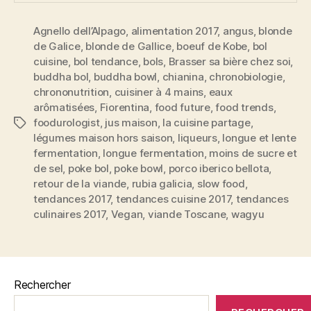
Agnello dell’Alpago
,
alimentation 2017
,
angus
,
blonde
de Galice
,
blonde de Gallice
,
boeuf de Kobe
,
bol
cuisine
,
bol tendance
,
bols
,
Brasser sa bière chez soi
,
buddha bol
,
buddha bowl
,
chianina
,
chronobiologie
,
chrononutrition
,
cuisiner à 4 mains
,
eaux
arômatisées
,
Fiorentina
,
food future
,
food trends
,
foodurologist
,
jus maison
,
la cuisine partage
,
Étiquettes
légumes maison hors saison
,
liqueurs
,
longue et lente
fermentation
,
longue fermentation
,
moins de sucre et
de sel
,
poke bol
,
poke bowl
,
porco iberico bellota
,
retour de la viande
,
rubia galicia
,
slow food
,
tendances 2017
,
tendances cuisine 2017
,
tendances
culinaires 2017
,
Vegan
,
viande Toscane
,
wagyu
Rechercher