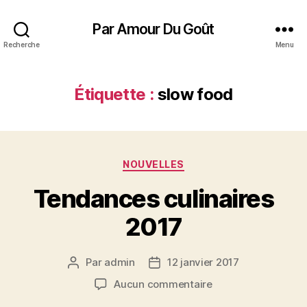
Par Amour Du Goût
Recherche
Menu
Étiquette :
slow food
Catégories
NOUVELLES
Tendances culinaires
2017
Par
admin
12 janvier 2017
Auteur
Date
de
de
sur
Aucun commentaire
l’article
l’article
Tendances