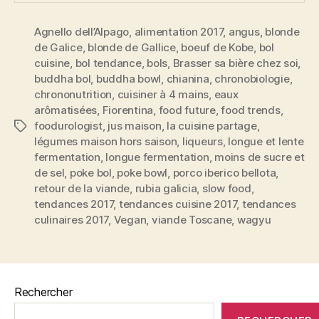
Agnello dell’Alpago
,
alimentation 2017
,
angus
,
blonde
de Galice
,
blonde de Gallice
,
boeuf de Kobe
,
bol
cuisine
,
bol tendance
,
bols
,
Brasser sa bière chez soi
,
buddha bol
,
buddha bowl
,
chianina
,
chronobiologie
,
chrononutrition
,
cuisiner à 4 mains
,
eaux
arômatisées
,
Fiorentina
,
food future
,
food trends
,
foodurologist
,
jus maison
,
la cuisine partage
,
Étiquettes
légumes maison hors saison
,
liqueurs
,
longue et lente
fermentation
,
longue fermentation
,
moins de sucre et
de sel
,
poke bol
,
poke bowl
,
porco iberico bellota
,
retour de la viande
,
rubia galicia
,
slow food
,
tendances 2017
,
tendances cuisine 2017
,
tendances
culinaires 2017
,
Vegan
,
viande Toscane
,
wagyu
Rechercher