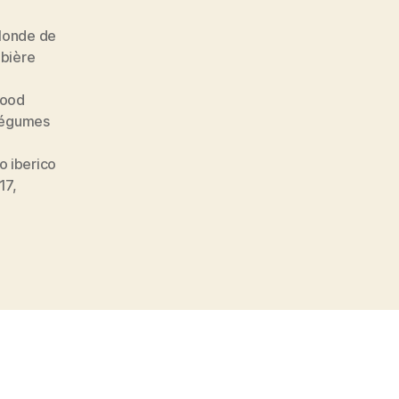
londe de
 bière
food
légumes
o iberico
17
,