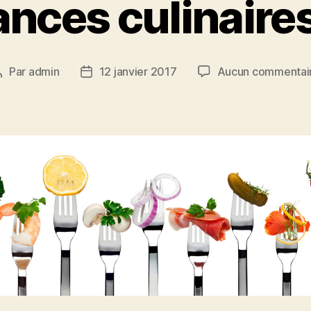
nces culinaire
Par
admin
12 janvier 2017
Aucun commentai
Auteur
Date
de
de
’article
l’article