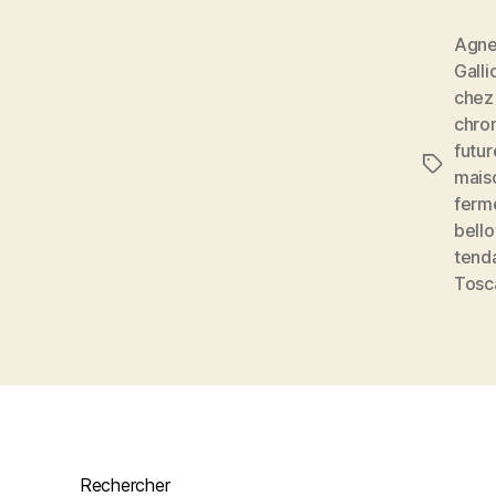
Agnel
Galli
chez
chron
futur
Étiquett
mais
ferm
bello
tend
Tosc
Rechercher