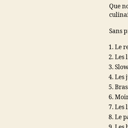
Que no
culina
Sans p
Le r
Les 
Slow
Les 
Bras
Moin
Les 
Le p
Les 