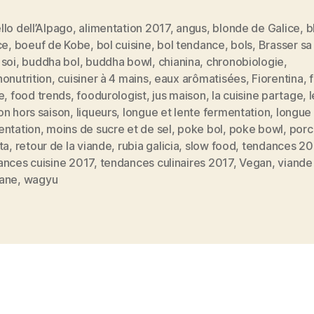
lo dell’Alpago
,
alimentation 2017
,
angus
,
blonde de Galice
,
b
ce
,
boeuf de Kobe
,
bol cuisine
,
bol tendance
,
bols
,
Brasser sa
 soi
,
buddha bol
,
buddha bowl
,
chianina
,
chronobiologie
,
onutrition
,
cuisiner à 4 mains
,
eaux arômatisées
,
Fiorentina
,
e
,
food trends
,
foodurologist
,
jus maison
,
la cuisine partage
,
es
on hors saison
,
liqueurs
,
longue et lente fermentation
,
longue
entation
,
moins de sucre et de sel
,
poke bol
,
poke bowl
,
porc
ta
,
retour de la viande
,
rubia galicia
,
slow food
,
tendances 20
ances cuisine 2017
,
tendances culinaires 2017
,
Vegan
,
viande
ane
,
wagyu