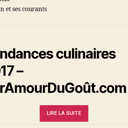
n et ses courants
ndances culinaires
17 –
rAmourDuGoût.com
« Tendances
LIRE LA SUITE
culinaires
2017 »