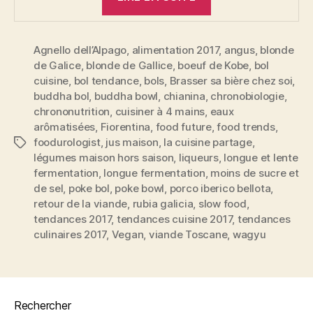
culinaires
2017 »
Agnello dell’Alpago
,
alimentation 2017
,
angus
,
blonde
de Galice
,
blonde de Gallice
,
boeuf de Kobe
,
bol
cuisine
,
bol tendance
,
bols
,
Brasser sa bière chez soi
,
buddha bol
,
buddha bowl
,
chianina
,
chronobiologie
,
chrononutrition
,
cuisiner à 4 mains
,
eaux
arômatisées
,
Fiorentina
,
food future
,
food trends
,
foodurologist
,
jus maison
,
la cuisine partage
,
Étiquettes
légumes maison hors saison
,
liqueurs
,
longue et lente
fermentation
,
longue fermentation
,
moins de sucre et
de sel
,
poke bol
,
poke bowl
,
porco iberico bellota
,
retour de la viande
,
rubia galicia
,
slow food
,
tendances 2017
,
tendances cuisine 2017
,
tendances
culinaires 2017
,
Vegan
,
viande Toscane
,
wagyu
Rechercher