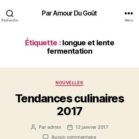
Par Amour Du Goût
Recherche
Menu
Étiquette :
longue et lente
fermentation
Catégories
NOUVELLES
Tendances culinaires
2017
Par
admin
12 janvier 2017
Auteur
Date
de
de
sur
Aucun commentaire