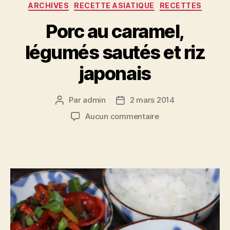
Catégories
ARCHIVES
RECETTE ASIATIQUE
RECETTES
Porc au caramel,
légumés sautés et riz
japonais
Par
admin
2 mars 2014
Auteur
Date
de
de
sur
Aucun commentaire
l’article
l’article
Porc
au
caramel,
légumés
sautés
et
riz
japonais