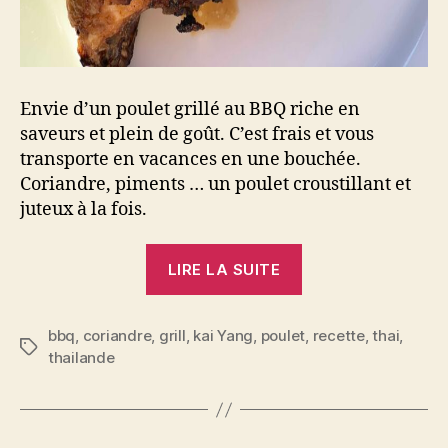
Envie d’un poulet grillé au BBQ riche en
saveurs et plein de goût. C’est frais et vous
transporte en vacances en une bouchée.
Coriandre, piments … un poulet croustillant et
juteux à la fois.
« Poulet
LIRE LA SUITE
grillé
à
bbq
,
coriandre
,
grill
,
kai Yang
,
poulet
la
,
recette
,
thai
,
Étiquettes
thailande
thaïlandaise
–
Kai
Yang »