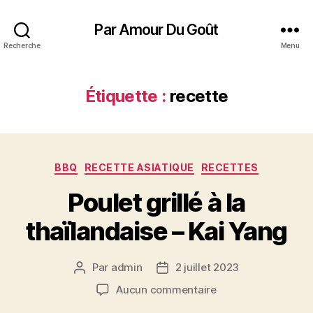
Par Amour Du Goût
Recherche
Menu
Étiquette :
recette
Catégories
BBQ
RECETTE ASIATIQUE
RECETTES
Poulet grillé à la
thaïlandaise – Kai Yang
Par
admin
2 juillet 2023
Auteur
Date
de
de
sur
Aucun commentaire
l’article
l’article
Poulet