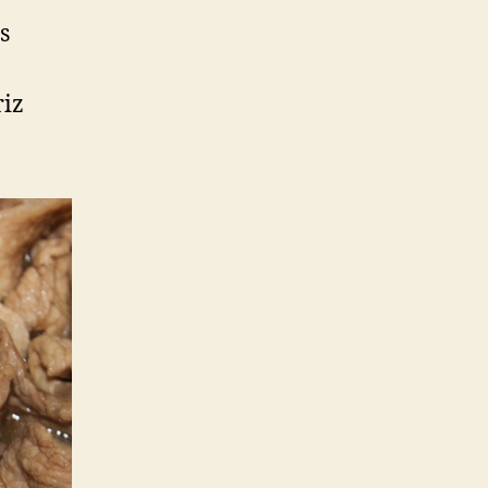
s
riz