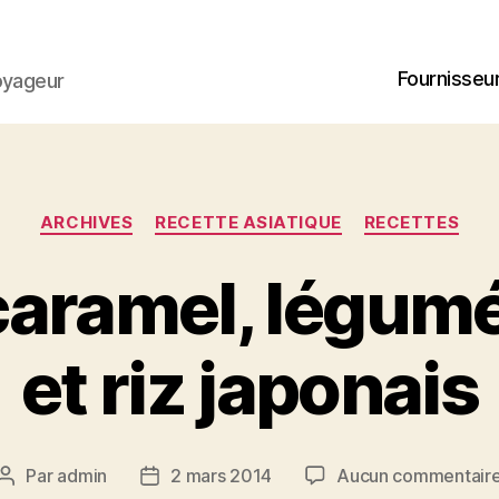
Fournisseur
oyageur
Catégories
ARCHIVES
RECETTE ASIATIQUE
RECETTES
caramel, légum
et riz japonais
Par
admin
2 mars 2014
Aucun commentair
Auteur
Date