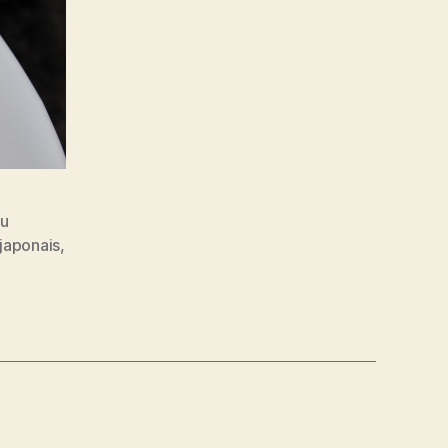
au
japonais
,