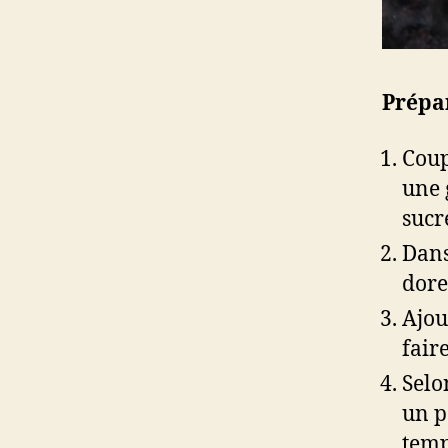
Prépa
Coup
une 
sucr
Dans
dore
Ajou
fair
Selo
un p
temp