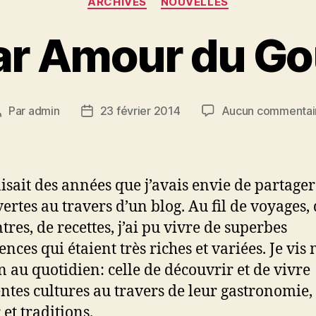
ARCHIVES
NOUVELLES
ar Amour du Go
Par
admin
23 février 2014
Aucun commentai
Auteur
Date
de
de
’article
l’article
aisait des années que j’avais envie de partage
ertes au travers d’un blog. Au fil de voyages,
tres, de recettes, j’ai pu vivre de superbes
nces qui étaient très riches et variées. Je vis
n au quotidien: celle de découvrir et de vivre
entes cultures au travers de leur gastronomie,
 et traditions.