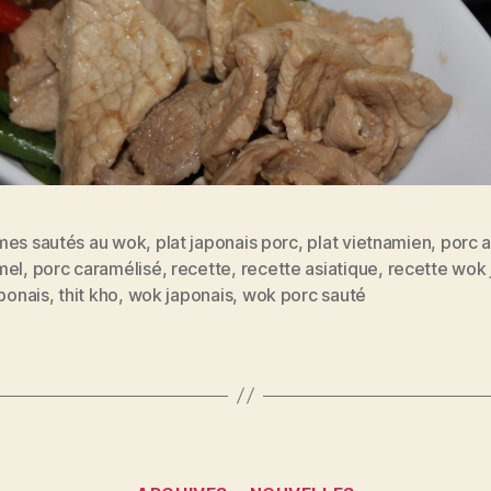
mes sautés au wok
,
plat japonais porc
,
plat vietnamien
,
porc 
mel
,
porc caramélisé
,
recette
,
recette asiatique
,
recette wok 
es
aponais
,
thit kho
,
wok japonais
,
wok porc sauté
Catégories