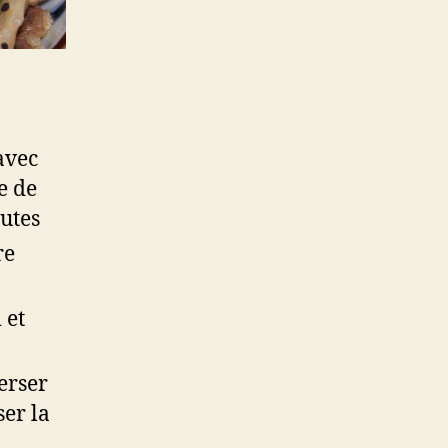
avec
e de
nutes
re
 et
erser
ser la