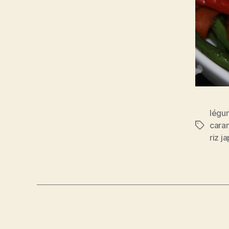
légu
cara
Étiquett
riz j