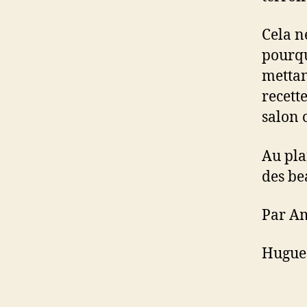
Cela n
pourqu
mettan
recett
salon 
Au pla
des be
Par Am
Hugues