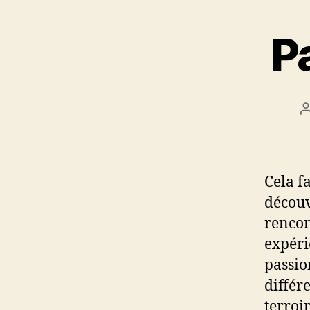
P
l
Cela f
découv
rencon
expérie
passio
différ
terroir