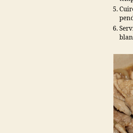
Cuir
pend
Serv
blan