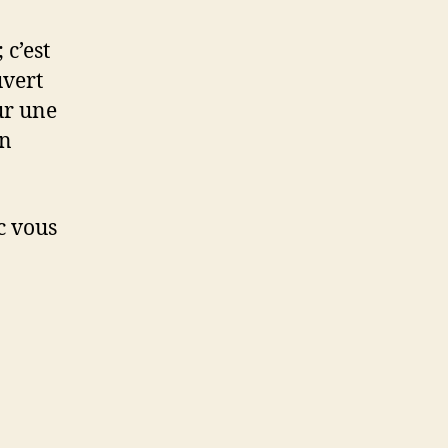
 c’est
uvert
ur une
un
c vous