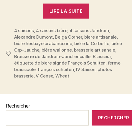
« La
LIRE LA SUITE
Brasserie
de
4 saisons
,
4 saisons bière
,
4 saisons Jandrain
Jandrain-
,
Alexandre Dumont
,
Belga Corner
,
bière artisanale
,
Jandrenouille
bière hesbaye brabanconne
,
bière la Corbeille
,
bière
comme
Orp-Jauche
,
bière wallonne
,
brasserie artisanale
,
Étiquettes
si
Brasserie de Jandrain-Jandrenouille
,
Brasseur
,
vous
étiquette de bière signée François Schuiten
,
ferme
brassicole
,
françois schuiten
,
IV Saison
,
photos
y
brasserie
,
V Cense
,
Wheat
étiez »
Rechercher
RECHERCHER