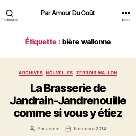
Par Amour Du Goût
Recherche
Menu
Étiquette :
bière wallonne
Catégories
ARCHIVES
NOUVELLES
TERROIR WALLON
La Brasserie de
Jandrain-Jandrenouille
comme si vous y étiez
Par
admin
5 octobre 2014
Auteur
Date
de
de