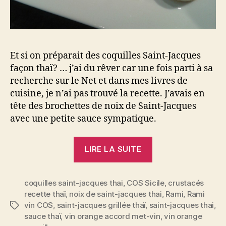
Et si on préparait des coquilles Saint-Jacques
façon thaï? … j’ai du rêver car une fois parti à sa
recherche sur le Net et dans mes livres de
cuisine, je n’ai pas trouvé la recette. J’avais en
tête des brochettes de noix de Saint-Jacques
avec une petite sauce sympatique.
« Noix
LIRE LA SUITE
de
Saint-
coquilles saint-jacques thai
,
COS Sicile
Jacques
,
crustacés
recette thaï
,
noix de saint-jacques thai
,
Rami
,
Rami
grillées
vin COS
,
saint-jacques grillée thaï
,
saint-jacques thai
,
Étiquettes
à
sauce thaï
,
vin orange accord met-vin
,
vin orange
la