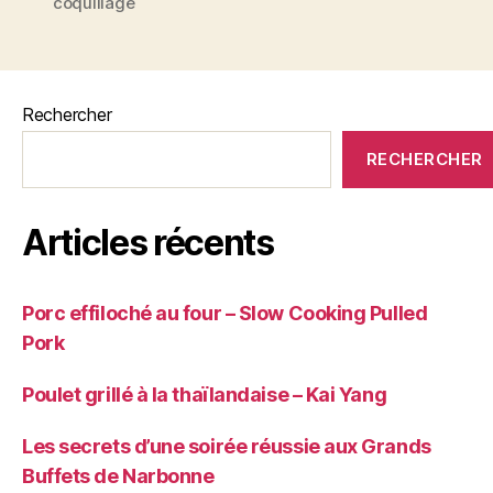
coquillage
sauce
thaï
–
Rechercher
fraicheur
&
RECHERCHER
saveurs
d’Asie »
Articles récents
Porc effiloché au four – Slow Cooking Pulled
Pork
Poulet grillé à la thaïlandaise – Kai Yang
Les secrets d’une soirée réussie aux Grands
Buffets de Narbonne