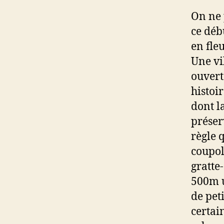
On ne 
ce déb
en fleu
Une vi
ouvert
histoir
dont la
préser
règle 
coupol
gratte
500m u
de peti
certain