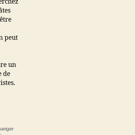
herchez
âtes
être
n peut
dre un
e de
istes.
manger