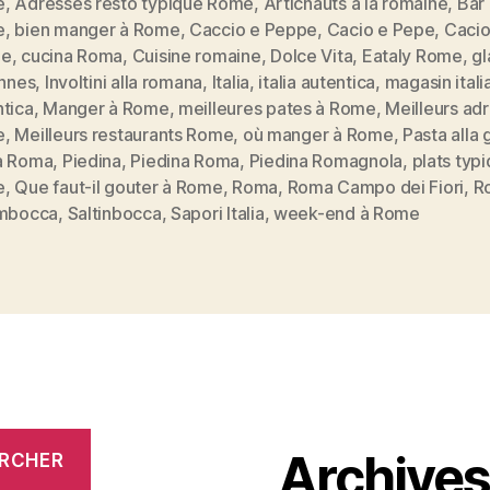
e
,
Adresses resto typique Rome
,
Artichauts à la romaine
,
Bar 
sa
e
,
bien manger à Rome
,
Caccio e Peppe
,
Cacio e Pepe
,
Cacio
cuisine:
pe
,
cucina Roma
,
Cuisine romaine
,
Dolce Vita
,
Eataly Rome
,
gl
du
ennes
,
Involtini alla romana
,
Italia
,
italia autentica
,
magasin itali
es
Cacio
ntica
,
Manger à Rome
,
meilleures pates à Rome
,
Meilleurs ad
e
,
Meilleurs restaurants Rome
,
où manger à Rome
,
Pasta alla 
e
a Roma
,
Piedina
,
Piedina Roma
,
Piedina Romagnola
,
plats typ
Pepe
e
,
Que faut-il gouter à Rome
,
Roma
,
Roma Campo dei Fiori
,
R
aux
imbocca
,
Saltinbocca
,
Sapori Italia
,
week-end à Rome
Gelati »
Archive
RCHER