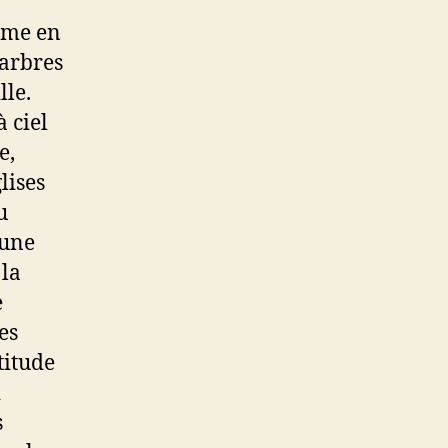
ome en
 arbres
lle.
 ciel
e,
lises
u
 une
 la
e
es
titude
i
s