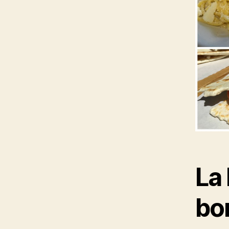
La 
bo