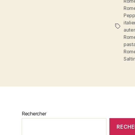
Rom
Rom
Pep
itali
Étiquett
aute
Rom
past
Rom
Salt
Rechercher
RECHE