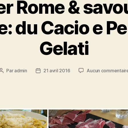
er Rome & savo
e: du Cacio e P
Gelati
Par
admin
21 avril 2016
Aucun commentair
Auteur
Date
de
de
l’article
l’article