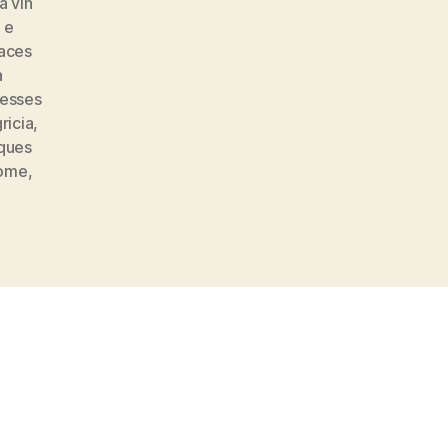
à vin
 e
aces
a
resses
gricia
,
iques
ome
,
s