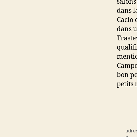
salons
dans l
Cacio 
dans u
Traste
qualifi
mentio
Campo 
bon pe
petits 
adre