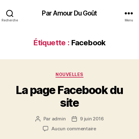
Par Amour Du Goût
Recherche
Menu
Étiquette :
Facebook
Catégories
NOUVELLES
La page Facebook du
site
Par
admin
9 juin 2016
Auteur
Date
de
de
sur
Aucun commentaire
l’article
l’article
La