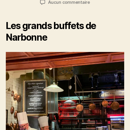
sur
Aucun commentaire
l’article
l’article
Les
secrets
d’une
Les grands buffets de
soirée
réussie
Narbonne
aux
Grands
Buffets
de
Narbonne