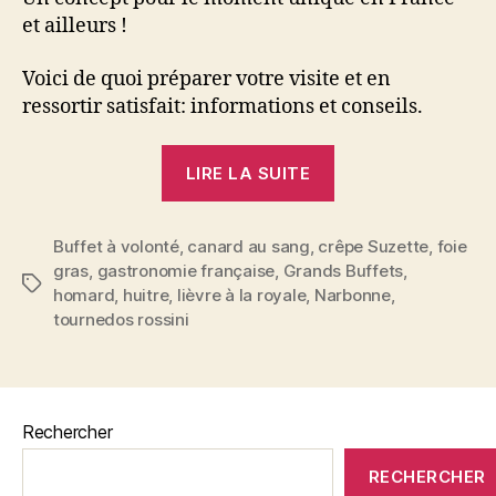
et ailleurs !
Voici de quoi préparer votre visite et en
ressortir satisfait: informations et conseils.
« Les
LIRE LA SUITE
secrets
d’une
Buffet à volonté
,
canard au sang
,
crêpe Suzette
soirée
,
foie
gras
,
gastronomie française
,
Grands Buffets
,
réussie
Étiquettes
homard
,
huitre
,
lièvre à la royale
,
Narbonne
,
aux
tournedos rossini
Grands
Buffets
de
Narbonne »
Rechercher
RECHERCHER