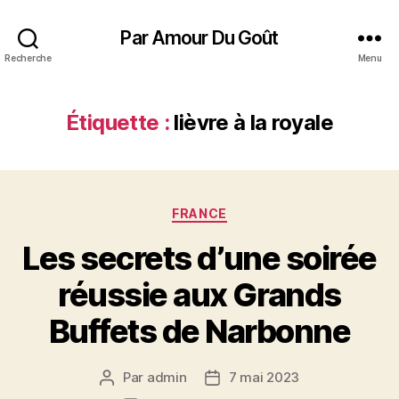
Par Amour Du Goût
Recherche
Menu
Étiquette :
lièvre à la royale
Catégories
FRANCE
Les secrets d’une soirée
réussie aux Grands
Buffets de Narbonne
Par
admin
7 mai 2023
Auteur
Date
de
de