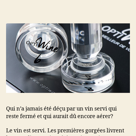
ou
l’article
l’article
co
am
un
vin
en
10
mi
à
so
ap
Qui n’a jamais été déçu par un vin servi qui
reste fermé et qui aurait dû encore aérer?
Le vin est servi. Les premières gorgées livrent