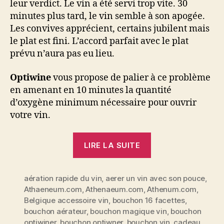
leur verdict. Le vin a été servi trop vite. 30
minutes plus tard, le vin semble à son apogée.
Les convives apprécient, certains jubilent mais
le plat est fini. L’accord parfait avec le plat
prévu n’aura pas eu lieu.
Optiwine
vous propose de palier à ce problème
en amenant en 10 minutes la quantité
d’oxygène minimum nécessaire pour ouvrir
votre vin.
« Optiwine
LIRE LA SUITE
ou
comment
aération rapide du vin
,
aerer un vin avec son pouce
amener
,
Athaeneum.com
,
Athenaeum.com
,
Athenum.com
,
un
Belgique accessoire vin
,
bouchon 16 facettes
,
vin
bouchon aérateur
,
bouchon magique vin
,
bouchon
en
optiwiner
,
bouchon optiwner
,
bouchon vin
,
cadeau