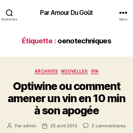
Par Amour Du Goût
Recherche
Menu
Étiquette :
oenotechniques
Catégories
ARCHIVES
NOUVELLES
VIN
Optiwine ou comment
amener un vin en 10 min
à son apogée
sur
Par
admin
25 avril 2015
2 commentaires
Auteur
Date
Opt
de
de