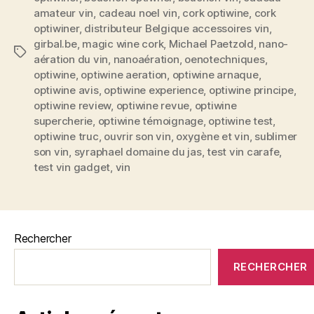
10
amateur vin
,
cadeau noel vin
,
cork optiwine
,
cork
optiwiner
,
distributeur Belgique accessoires vin
,
min
girbal.be
,
magic wine cork
,
Michael Paetzold
,
nano-
à
Étiquettes
aération du vin
,
nanoaération
,
oenotechniques
,
son
optiwine
,
optiwine aeration
,
optiwine arnaque
,
apogée »
optiwine avis
,
optiwine experience
,
optiwine principe
,
optiwine review
,
optiwine revue
,
optiwine
supercherie
,
optiwine témoignage
,
optiwine test
,
optiwine truc
,
ouvrir son vin
,
oxygène et vin
,
sublimer
son vin
,
syraphael domaine du jas
,
test vin carafe
,
test vin gadget
,
vin
Rechercher
RECHERCHER