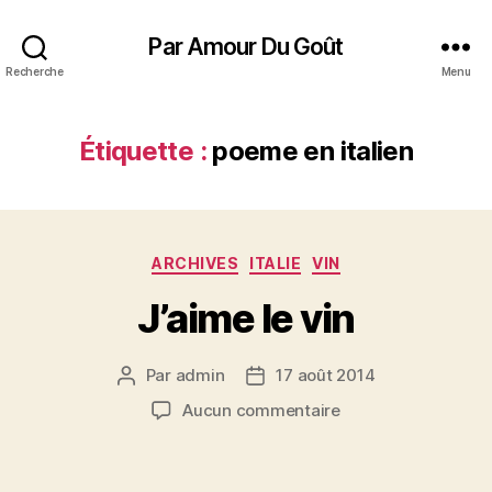
Par Amour Du Goût
Recherche
Menu
Étiquette :
poeme en italien
Catégories
ARCHIVES
ITALIE
VIN
J’aime le vin
Par
admin
17 août 2014
Auteur
Date
de
de
sur
Aucun commentaire
l’article
l’article
J’aime
le
vin