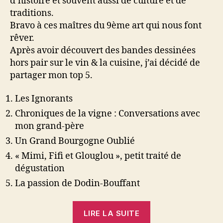
d’histoire et souvent aussi de culture et de
traditions.
Bravo à ces maîtres du 9ème art qui nous font
rêver.
Après avoir découvert des bandes dessinées
hors pair sur le vin & la cuisine, j’ai décidé de
partager mon top 5.
Les Ignorants
Chroniques de la vigne : Conversations avec
mon grand-père
Un Grand Bourgogne Oublié
« Mimi, Fifi et Glouglou », petit traité de
dégustation
La passion de Dodin-Bouffant
« Top
LIRE LA SUITE
5