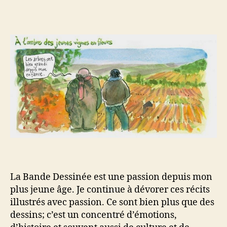
5
des
BDs
sur
le
vin
et
la
gastronomie
La Bande Dessinée est une passion depuis mon
plus jeune âge. Je continue à dévorer ces récits
illustrés avec passion. Ce sont bien plus que des
dessins; c’est un concentré d’émotions,