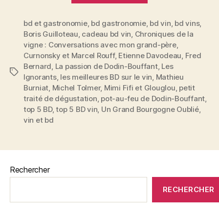
des
bd et gastronomie
,
bd gastronomie
,
BDs
bd vin
,
bd vins
,
Boris Guilloteau
,
cadeau bd vin
,
Chroniques de la
sur
vigne : Conversations avec mon grand-père
,
le
Curnonsky et Marcel Rouff
,
Etienne Davodeau
,
Fred
vin
Bernard
,
La passion de Dodin-Bouffant
,
Les
Étiquettes
et
Ignorants
,
les meilleures BD sur le vin
,
Mathieu
Burniat
,
Michel Tolmer
,
Mimi Fifi et Glouglou
,
petit
la
traité de dégustation
,
pot-au-feu de Dodin-Bouffant
,
gastronomie »
top 5 BD
,
top 5 BD vin
,
Un Grand Bourgogne Oublié
,
vin et bd
Rechercher
RECHERCHER