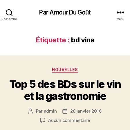
Par Amour Du Goût
Recherche
Menu
Étiquette :
bd vins
Catégories
NOUVELLES
Top 5 des BDs sur le vin
et la gastronomie
Par
admin
28 janvier 2016
Auteur
Date
de
de
sur
Aucun commentaire
l’article
l’article
Top