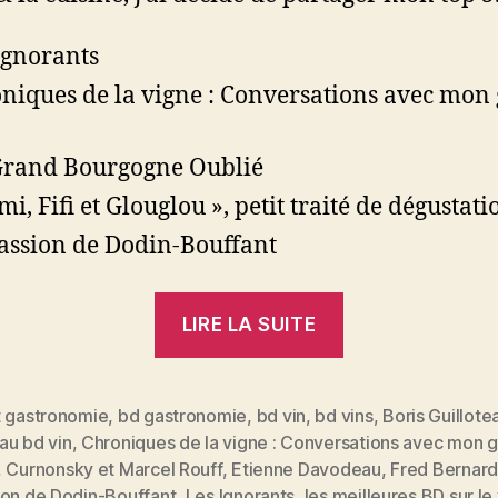
Ignorants
niques de la vigne : Conversations avec mon
rand Bourgogne Oublié
mi, Fifi et Glouglou », petit traité de dégustati
assion de Dodin-Bouffant
« Top
LIRE LA SUITE
5
des
BDs
t gastronomie
,
bd gastronomie
,
bd vin
,
bd vins
,
Boris Guillote
au bd vin
,
Chroniques de la vigne : Conversations avec mon 
sur
,
Curnonsky et Marcel Rouff
,
Etienne Davodeau
,
Fred Bernar
le
ion de Dodin-Bouffant
,
Les Ignorants
,
les meilleures BD sur le 
es