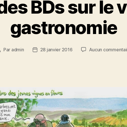
des BDs sur le vi
gastronomie
Par
admin
28 janvier 2016
Aucun commentai
Auteur
Date
de
de
’article
l’article