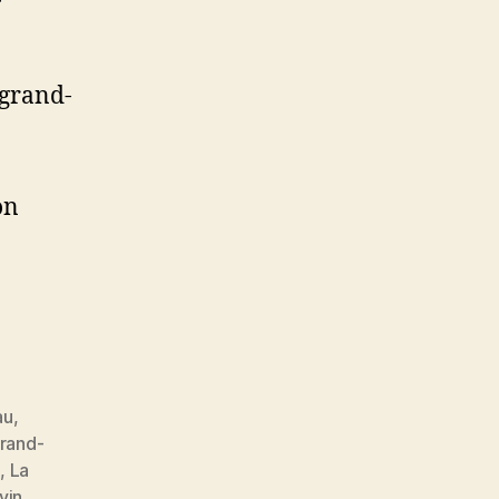
 grand-
on
au
,
grand-
d
,
La
vin
,