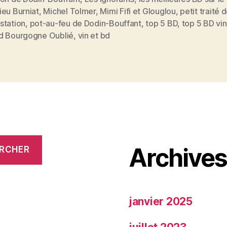
vin
ieu Burniat
,
Michel Tolmer
,
Mimi Fifi et Glouglou
,
petit traité 
et
station
,
pot-au-feu de Dodin-Bouffant
,
top 5 BD
,
top 5 BD vin
d Bourgogne Oublié
,
vin et bd
la
gastronomie 
Archive
RCHER
janvier 2025