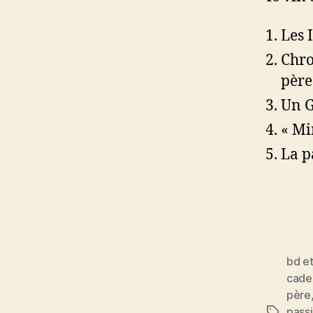
Les 
Chro
père
Un G
« Mi
La p
bd e
cade
père
pass
Étiquett