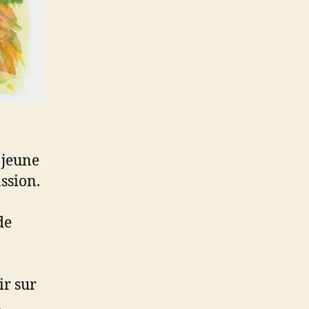
 jeune
assion.
de
.
ir sur
.