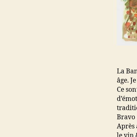
La Ban
âge. Je
Ce son
d’émot
traditi
Bravo 
Après 
le vin 