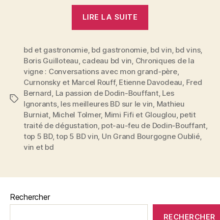
« Top
LIRE LA SUITE
5
des
bd et gastronomie
,
bd gastronomie
,
BDs
bd vin
,
bd vins
,
Boris Guilloteau
,
cadeau bd vin
,
Chroniques de la
sur
vigne : Conversations avec mon grand-père
,
le
Curnonsky et Marcel Rouff
,
Etienne Davodeau
,
Fred
vin
Bernard
,
La passion de Dodin-Bouffant
,
Les
Étiquettes
et
Ignorants
,
les meilleures BD sur le vin
,
Mathieu
Burniat
,
Michel Tolmer
,
Mimi Fifi et Glouglou
,
petit
la
traité de dégustation
,
pot-au-feu de Dodin-Bouffant
,
gastronomie »
top 5 BD
,
top 5 BD vin
,
Un Grand Bourgogne Oublié
,
vin et bd
Rechercher
RECHERCHER