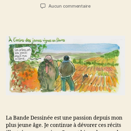
de
de
sur
Aucun commentaire
l’article
l’article
Top
5
des
BDs
sur
le
vin
et
la
gastronomie
La Bande Dessinée est une passion depuis mon
plus jeune âge. Je continue à dévorer ces récits