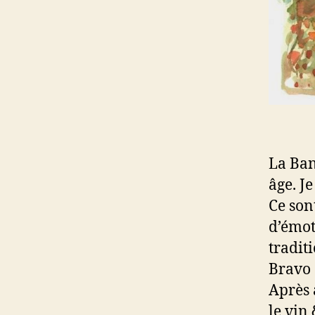
La Ban
âge. Je
Ce son
d’émot
traditi
Bravo 
Après 
le vin 