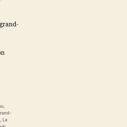
 grand-
on
au
,
grand-
d
,
La
vin
,