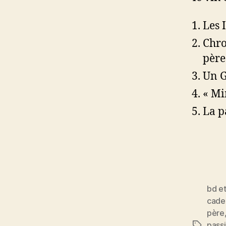
Les 
Chro
père
Un G
« Mi
La p
bd e
cade
père
pass
Étiquett