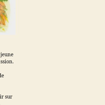
 jeune
assion.
de
.
ir sur
.