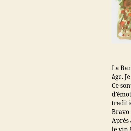
La Ban
âge. Je
Ce son
d’émot
traditi
Bravo 
Après 
le vin 