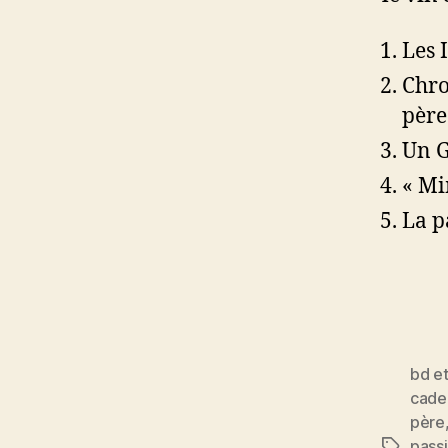
Les 
Chro
père
Un G
« Mi
La p
bd e
cade
père
pass
Étiquett