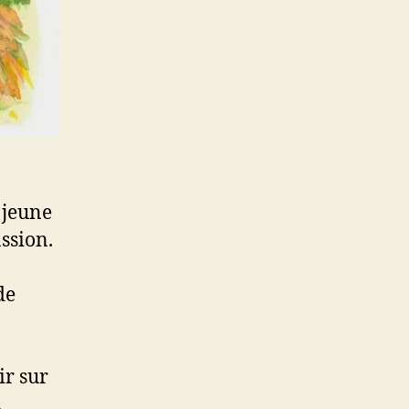
 jeune
assion.
de
.
ir sur
.