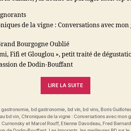
Ignorants
niques de la vigne : Conversations avec mon
rand Bourgogne Oublié
mi, Fifi et Glouglou », petit traité de dégustati
assion de Dodin-Bouffant
« Top
LIRE LA SUITE
5
des
BDs
t gastronomie
,
bd gastronomie
,
bd vin
,
bd vins
,
Boris Guillote
au bd vin
,
Chroniques de la vigne : Conversations avec mon 
sur
,
Curnonsky et Marcel Rouff
,
Etienne Davodeau
,
Fred Bernar
le
ion de Dodin-Bouffant
,
Les Ignorants
,
les meilleures BD sur le 
es