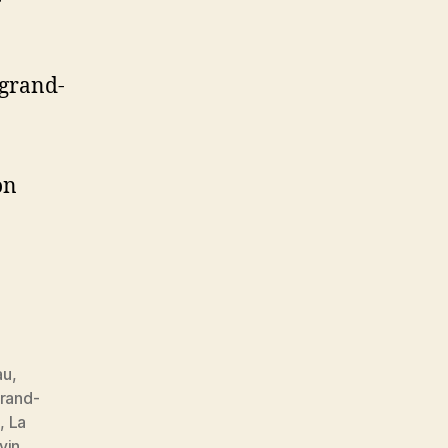
 grand-
on
au
,
grand-
d
,
La
vin
,