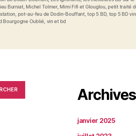
vin
ieu Burniat
,
Michel Tolmer
,
Mimi Fifi et Glouglou
,
petit traité 
et
station
,
pot-au-feu de Dodin-Bouffant
,
top 5 BD
,
top 5 BD vin
d Bourgogne Oublié
,
vin et bd
la
gastronomie 
Archive
RCHER
janvier 2025