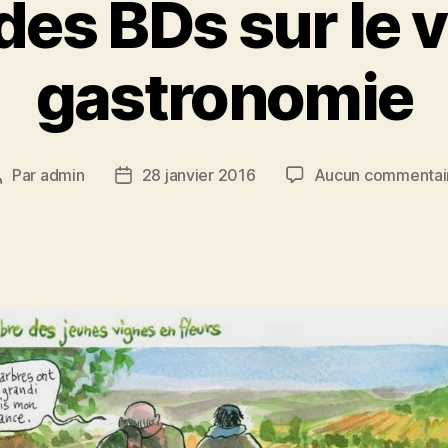
des BDs sur le vi
gastronomie
Par
admin
28 janvier 2016
Aucun commentai
Auteur
Date
de
de
’article
l’article