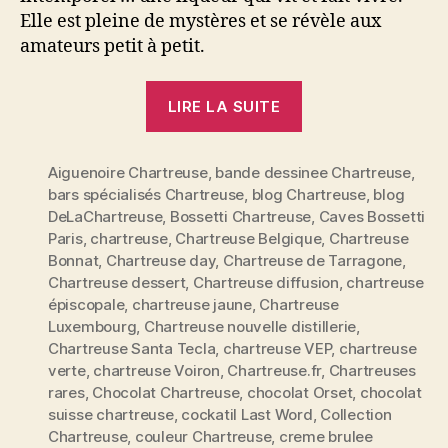
Elle est pleine de mystères et se révèle aux
amateurs petit à petit.
« Dossier
LIRE LA SUITE
spécial
Chartreuse:
Aiguenoire Chartreuse
,
bande dessinee Chartreuse
reine
,
bars spécialisés Chartreuse
,
blog Chartreuse
,
blog
des
DeLaChartreuse
,
Bossetti Chartreuse
,
Caves Bossetti
liqueurs
Paris
,
chartreuse
,
Chartreuse Belgique
,
Chartreuse
et
Bonnat
,
Chartreuse day
,
Chartreuse de Tarragone
,
véritable
Chartreuse dessert
,
Chartreuse diffusion
,
chartreuse
épiscopale
,
chartreuse jaune
,
Chartreuse
élixir
Luxembourg
,
Chartreuse nouvelle distillerie
,
de
Chartreuse Santa Tecla
,
chartreuse VEP
,
chartreuse
vie »
verte
,
chartreuse Voiron
,
Chartreuse.fr
,
Chartreuses
rares
,
Chocolat Chartreuse
,
chocolat Orset
,
chocolat
suisse chartreuse
,
cockatil Last Word
,
Collection
Chartreuse
,
couleur Chartreuse
,
creme brulee