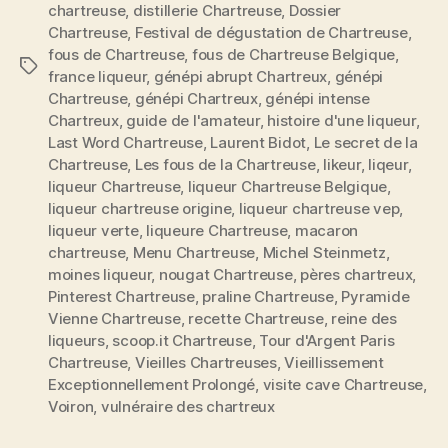
chartreuse
,
distillerie Chartreuse
,
Dossier
Chartreuse
,
Festival de dégustation de Chartreuse
,
fous de Chartreuse
,
fous de Chartreuse Belgique
,
Étiquettes
france liqueur
,
génépi abrupt Chartreux
,
génépi
Chartreuse
,
génépi Chartreux
,
génépi intense
Chartreux
,
guide de l'amateur
,
histoire d'une liqueur
,
Last Word Chartreuse
,
Laurent Bidot
,
Le secret de la
Chartreuse
,
Les fous de la Chartreuse
,
likeur
,
liqeur
,
liqueur Chartreuse
,
liqueur Chartreuse Belgique
,
liqueur chartreuse origine
,
liqueur chartreuse vep
,
liqueur verte
,
liqueure Chartreuse
,
macaron
chartreuse
,
Menu Chartreuse
,
Michel Steinmetz
,
moines liqueur
,
nougat Chartreuse
,
pères chartreux
,
Pinterest Chartreuse
,
praline Chartreuse
,
Pyramide
Vienne Chartreuse
,
recette Chartreuse
,
reine des
liqueurs
,
scoop.it Chartreuse
,
Tour d'Argent Paris
Chartreuse
,
Vieilles Chartreuses
,
Vieillissement
Exceptionnellement Prolongé
,
visite cave Chartreuse
,
Voiron
,
vulnéraire des chartreux