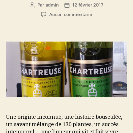
Par
admin
12 février 2017
Auteur
Date
de
de
sur
Aucun commentaire
l’article
l’article
Dossier
spécial
Chartreuse:
reine
des
liqueurs
et
véritable
élixir
de
vie
Une origine inconnue, une histoire bousculée,
un savant mélange de 130 plantes, un succès
intemporel … une liqueur qui vit et fait vivre.