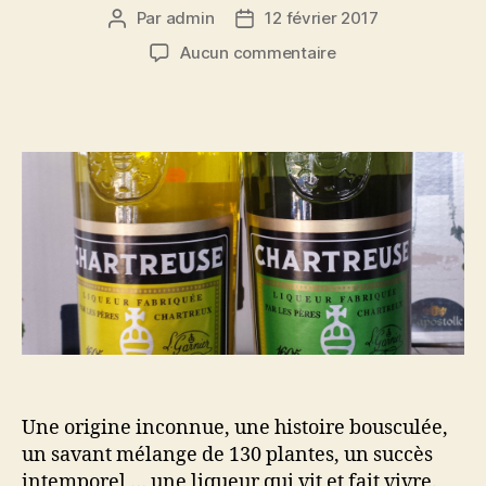
Par
admin
12 février 2017
Auteur
Date
de
de
sur
Aucun commentaire
l’article
l’article
Dossier
spécial
Chartreuse:
reine
des
liqueurs
et
véritable
élixir
de
vie
Une origine inconnue, une histoire bousculée,
un savant mélange de 130 plantes, un succès
intemporel … une liqueur qui vit et fait vivre.