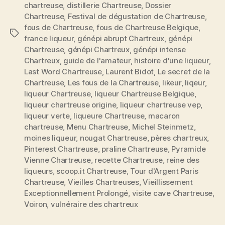
chartreuse
,
distillerie Chartreuse
,
Dossier
Chartreuse
,
Festival de dégustation de Chartreuse
,
fous de Chartreuse
,
fous de Chartreuse Belgique
,
Étiquettes
france liqueur
,
génépi abrupt Chartreux
,
génépi
Chartreuse
,
génépi Chartreux
,
génépi intense
Chartreux
,
guide de l'amateur
,
histoire d'une liqueur
,
Last Word Chartreuse
,
Laurent Bidot
,
Le secret de la
Chartreuse
,
Les fous de la Chartreuse
,
likeur
,
liqeur
,
liqueur Chartreuse
,
liqueur Chartreuse Belgique
,
liqueur chartreuse origine
,
liqueur chartreuse vep
,
liqueur verte
,
liqueure Chartreuse
,
macaron
chartreuse
,
Menu Chartreuse
,
Michel Steinmetz
,
moines liqueur
,
nougat Chartreuse
,
pères chartreux
,
Pinterest Chartreuse
,
praline Chartreuse
,
Pyramide
Vienne Chartreuse
,
recette Chartreuse
,
reine des
liqueurs
,
scoop.it Chartreuse
,
Tour d'Argent Paris
Chartreuse
,
Vieilles Chartreuses
,
Vieillissement
Exceptionnellement Prolongé
,
visite cave Chartreuse
,
Voiron
,
vulnéraire des chartreux