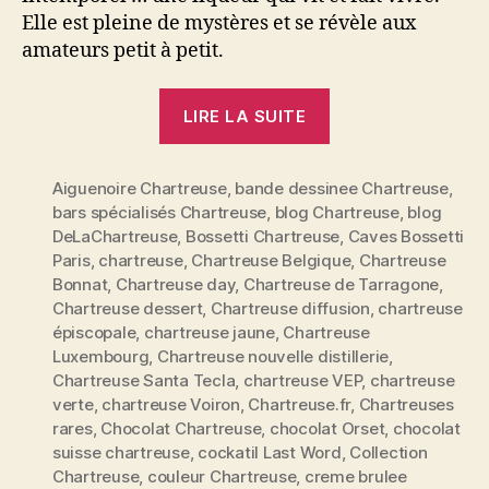
Elle est pleine de mystères et se révèle aux
amateurs petit à petit.
« Dossier
LIRE LA SUITE
spécial
Chartreuse:
Aiguenoire Chartreuse
,
bande dessinee Chartreuse
reine
,
bars spécialisés Chartreuse
,
blog Chartreuse
,
blog
des
DeLaChartreuse
,
Bossetti Chartreuse
,
Caves Bossetti
liqueurs
Paris
,
chartreuse
,
Chartreuse Belgique
,
Chartreuse
et
Bonnat
,
Chartreuse day
,
Chartreuse de Tarragone
,
véritable
Chartreuse dessert
,
Chartreuse diffusion
,
chartreuse
épiscopale
,
chartreuse jaune
,
Chartreuse
élixir
Luxembourg
,
Chartreuse nouvelle distillerie
,
de
Chartreuse Santa Tecla
,
chartreuse VEP
,
chartreuse
vie »
verte
,
chartreuse Voiron
,
Chartreuse.fr
,
Chartreuses
rares
,
Chocolat Chartreuse
,
chocolat Orset
,
chocolat
suisse chartreuse
,
cockatil Last Word
,
Collection
Chartreuse
,
couleur Chartreuse
,
creme brulee