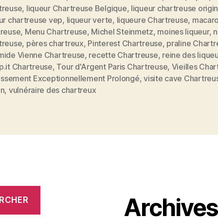
treuse
,
liqueur Chartreuse Belgique
,
liqueur chartreuse origi
ur chartreuse vep
,
liqueur verte
,
liqueure Chartreuse
,
macar
treuse
,
Menu Chartreuse
,
Michel Steinmetz
,
moines liqueur
,
n
treuse
,
pères chartreux
,
Pinterest Chartreuse
,
praline Chart
mide Vienne Chartreuse
,
recette Chartreuse
,
reine des lique
p.it Chartreuse
,
Tour d'Argent Paris Chartreuse
,
Vieilles Cha
llissement Exceptionnellement Prolongé
,
visite cave Chartreu
on
,
vulnéraire des chartreux
Archive
RCHER