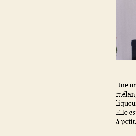
Une or
mélang
liqueur
Elle e
à petit