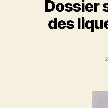
Dossier 
des lique
l