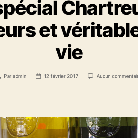
spécial Chartreu
urs et véritable
vie
Par
admin
12 février 2017
Aucun commentai
Auteur
Date
de
de
’article
l’article