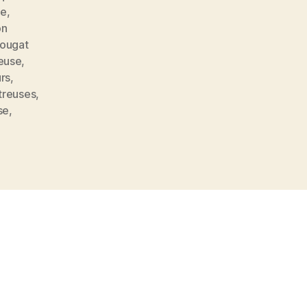
ne
,
on
ougat
reuse
,
urs
,
rtreuses
,
se
,
s