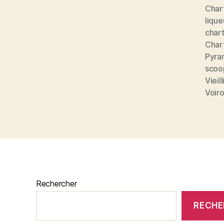
Char
lique
char
Char
Pyra
scoo
Viei
Voir
Rechercher
RECHE