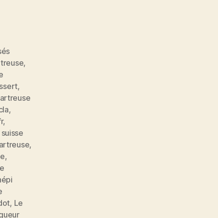
sés
rtreuse
,
e
ssert
,
artreuse
cla
,
r
,
 suisse
artreuse
,
se
,
de
népi
e
dot
,
Le
iqueur