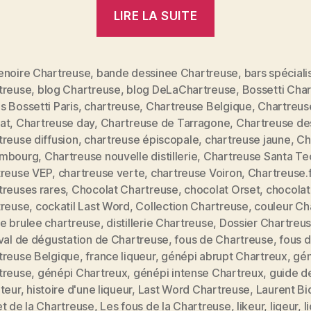
« Dossier
LIRE LA SUITE
spécial
Chartreuse:
reine
enoire Chartreuse
,
bande dessinee Chartreuse
,
bars spéciali
treuse
,
blog Chartreuse
,
blog DeLaChartreuse
,
Bossetti Cha
des
 Bossetti Paris
,
chartreuse
,
Chartreuse Belgique
,
Chartreus
liqueurs
at
,
Chartreuse day
,
Chartreuse de Tarragone
,
Chartreuse de
et
reuse diffusion
,
chartreuse épiscopale
,
chartreuse jaune
,
Ch
véritable
mbourg
,
Chartreuse nouvelle distillerie
,
Chartreuse Santa Te
treuse VEP
,
chartreuse verte
,
chartreuse Voiron
,
Chartreuse.f
élixir
treuses rares
,
Chocolat Chartreuse
,
chocolat Orset
,
chocolat
de
treuse
,
cockatil Last Word
,
Collection Chartreuse
,
couleur Ch
vie »
e brulee chartreuse
,
distillerie Chartreuse
,
Dossier Chartreu
val de dégustation de Chartreuse
,
fous de Chartreuse
,
fous 
treuse Belgique
,
france liqueur
,
génépi abrupt Chartreux
,
gé
es
treuse
,
génépi Chartreux
,
génépi intense Chartreux
,
guide d
teur
,
histoire d'une liqueur
,
Last Word Chartreuse
,
Laurent Bi
t de la Chartreuse
,
Les fous de la Chartreuse
,
likeur
,
liqeur
,
l