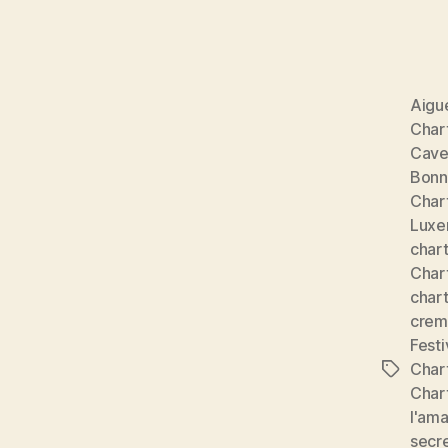
Aigu
Char
Caves
Bonn
Chart
Luxe
char
Char
char
crem
Festi
Char
Étiquett
Char
l'ama
secre