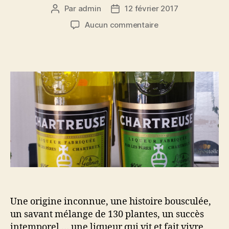
Par
admin
12 février 2017
Auteur
Date
de
de
sur
Aucun commentaire
l’article
l’article
Dossier
spécial
Chartreuse:
reine
des
liqueurs
et
véritable
élixir
de
vie
Une origine inconnue, une histoire bousculée,
un savant mélange de 130 plantes, un succès
intemporel … une liqueur qui vit et fait vivre.