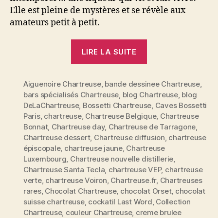
Elle est pleine de mystères et se révèle aux
amateurs petit à petit.
« Dossier
LIRE LA SUITE
spécial
Chartreuse:
Aiguenoire Chartreuse
,
bande dessinee Chartreuse
reine
,
bars spécialisés Chartreuse
,
blog Chartreuse
,
blog
des
DeLaChartreuse
,
Bossetti Chartreuse
,
Caves Bossetti
liqueurs
Paris
,
chartreuse
,
Chartreuse Belgique
,
Chartreuse
et
Bonnat
,
Chartreuse day
,
Chartreuse de Tarragone
,
véritable
Chartreuse dessert
,
Chartreuse diffusion
,
chartreuse
épiscopale
,
chartreuse jaune
,
Chartreuse
élixir
Luxembourg
,
Chartreuse nouvelle distillerie
,
de
Chartreuse Santa Tecla
,
chartreuse VEP
,
chartreuse
vie »
verte
,
chartreuse Voiron
,
Chartreuse.fr
,
Chartreuses
rares
,
Chocolat Chartreuse
,
chocolat Orset
,
chocolat
suisse chartreuse
,
cockatil Last Word
,
Collection
Chartreuse
,
couleur Chartreuse
,
creme brulee