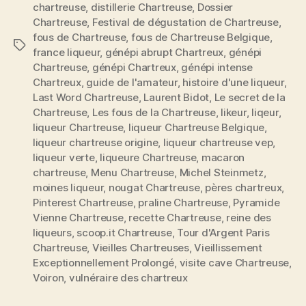
chartreuse
,
distillerie Chartreuse
,
Dossier
Chartreuse
,
Festival de dégustation de Chartreuse
,
fous de Chartreuse
,
fous de Chartreuse Belgique
,
Étiquettes
france liqueur
,
génépi abrupt Chartreux
,
génépi
Chartreuse
,
génépi Chartreux
,
génépi intense
Chartreux
,
guide de l'amateur
,
histoire d'une liqueur
,
Last Word Chartreuse
,
Laurent Bidot
,
Le secret de la
Chartreuse
,
Les fous de la Chartreuse
,
likeur
,
liqeur
,
liqueur Chartreuse
,
liqueur Chartreuse Belgique
,
liqueur chartreuse origine
,
liqueur chartreuse vep
,
liqueur verte
,
liqueure Chartreuse
,
macaron
chartreuse
,
Menu Chartreuse
,
Michel Steinmetz
,
moines liqueur
,
nougat Chartreuse
,
pères chartreux
,
Pinterest Chartreuse
,
praline Chartreuse
,
Pyramide
Vienne Chartreuse
,
recette Chartreuse
,
reine des
liqueurs
,
scoop.it Chartreuse
,
Tour d'Argent Paris
Chartreuse
,
Vieilles Chartreuses
,
Vieillissement
Exceptionnellement Prolongé
,
visite cave Chartreuse
,
Voiron
,
vulnéraire des chartreux