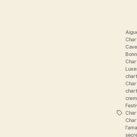
Aigu
Char
Caves
Bonn
Chart
Luxe
char
Char
char
crem
Festi
Char
Étiquett
Char
l'ama
secre