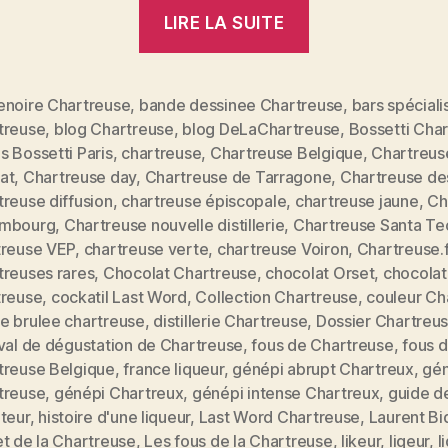
« Dossier
LIRE LA SUITE
spécial
Chartreuse:
reine
enoire Chartreuse
,
bande dessinee Chartreuse
,
bars spéciali
treuse
,
blog Chartreuse
,
blog DeLaChartreuse
,
Bossetti Cha
des
 Bossetti Paris
,
chartreuse
,
Chartreuse Belgique
,
Chartreus
liqueurs
at
,
Chartreuse day
,
Chartreuse de Tarragone
,
Chartreuse de
et
reuse diffusion
,
chartreuse épiscopale
,
chartreuse jaune
,
Ch
véritable
mbourg
,
Chartreuse nouvelle distillerie
,
Chartreuse Santa Te
treuse VEP
,
chartreuse verte
,
chartreuse Voiron
,
Chartreuse.f
élixir
treuses rares
,
Chocolat Chartreuse
,
chocolat Orset
,
chocolat
de
treuse
,
cockatil Last Word
,
Collection Chartreuse
,
couleur Ch
vie »
e brulee chartreuse
,
distillerie Chartreuse
,
Dossier Chartreu
val de dégustation de Chartreuse
,
fous de Chartreuse
,
fous 
treuse Belgique
,
france liqueur
,
génépi abrupt Chartreux
,
gé
es
treuse
,
génépi Chartreux
,
génépi intense Chartreux
,
guide d
teur
,
histoire d'une liqueur
,
Last Word Chartreuse
,
Laurent Bi
t de la Chartreuse
,
Les fous de la Chartreuse
,
likeur
,
liqeur
,
l