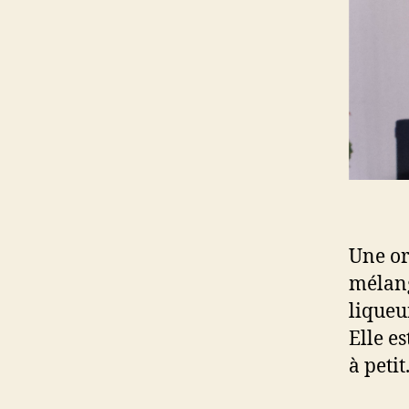
Une or
mélang
liqueur
Elle e
à petit