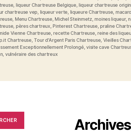
treuse
,
liqueur Chartreuse Belgique
,
liqueur chartreuse origi
ur chartreuse vep
,
liqueur verte
,
liqueure Chartreuse
,
macar
treuse
,
Menu Chartreuse
,
Michel Steinmetz
,
moines liqueur
,
n
treuse
,
pères chartreux
,
Pinterest Chartreuse
,
praline Chart
mide Vienne Chartreuse
,
recette Chartreuse
,
reine des lique
p.it Chartreuse
,
Tour d'Argent Paris Chartreuse
,
Vieilles Cha
llissement Exceptionnellement Prolongé
,
visite cave Chartreu
on
,
vulnéraire des chartreux
Archive
RCHER