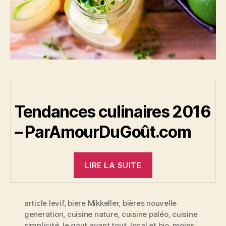
Tendances culinaires 2016
– ParAmourDuGoût.com
« Tendances
LIRE LA SUITE
culinaires
2016 »
article levif
,
biere Mikkeller
,
bières nouvelle
generation
,
cuisine nature
,
cuisine paléo
,
cuisine
simplicité
,
le gout avant tout
,
local et bio
,
moins