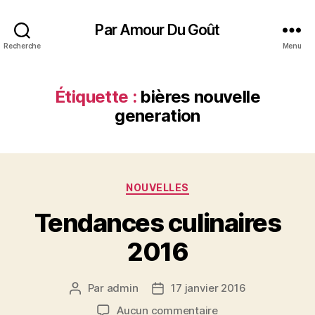
Par Amour Du Goût
Recherche
Menu
Étiquette :
bières nouvelle
generation
Catégories
NOUVELLES
Tendances culinaires
2016
Par
admin
17 janvier 2016
Auteur
Date
de
de
sur
Aucun commentaire