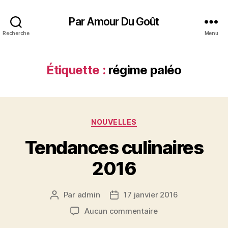
Par Amour Du Goût
Recherche
Menu
Étiquette :
régime paléo
Catégories
NOUVELLES
Tendances culinaires
2016
Par
admin
17 janvier 2016
Auteur
Date
de
de
sur
Aucun commentaire
l’article
l’article
Tendances