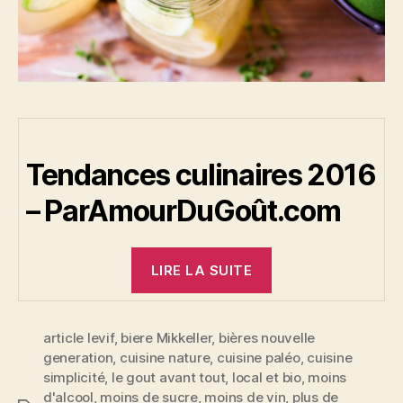
Tendances culinaires 2016
– ParAmourDuGoût.com
« Tendances
LIRE LA SUITE
culinaires
2016 »
article levif
,
biere Mikkeller
,
bières nouvelle
generation
,
cuisine nature
,
cuisine paléo
,
cuisine
simplicité
,
le gout avant tout
,
local et bio
,
moins
d'alcool
,
moins de sucre
,
moins de vin
,
plus de