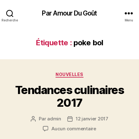
Par Amour Du Goût
Recherche
Menu
Étiquette :
poke bol
Catégories
NOUVELLES
Tendances culinaires
2017
Par
admin
12 janvier 2017
Auteur
Date
de
de
sur
Aucun commentaire
l’article
l’article
Tendances