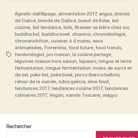
Agnello dell’Alpago
,
alimentation 2017
,
angus
,
blonde
de Galice
,
blonde de Gallice
,
boeuf de Kobe
,
bol
cuisine
,
bol tendance
,
bols
,
Brasser sa bière chez soi
,
buddha bol
,
buddha bowl
,
chianina
,
chronobiologie
,
chrononutrition
,
cuisiner à 4 mains
,
eaux
arômatisées
,
Fiorentina
,
food future
,
food trends
,
foodurologist
,
jus maison
,
la cuisine partage
,
Étiquettes
légumes maison hors saison
,
liqueurs
,
longue et lente
fermentation
,
longue fermentation
,
moins de sucre et
de sel
,
poke bol
,
poke bowl
,
porco iberico bellota
,
retour de la viande
,
rubia galicia
,
slow food
,
tendances 2017
,
tendances cuisine 2017
,
tendances
culinaires 2017
,
Vegan
,
viande Toscane
,
wagyu
Rechercher