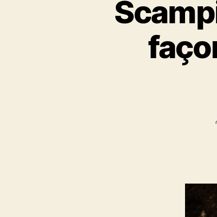
Scampi 
faço