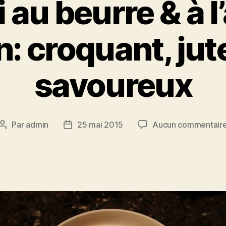
au beurre & à l’
n: croquant, jut
savoureux
Par
admin
25 mai 2015
Aucun commentair
Auteur
Date
de
de
l’article
l’article