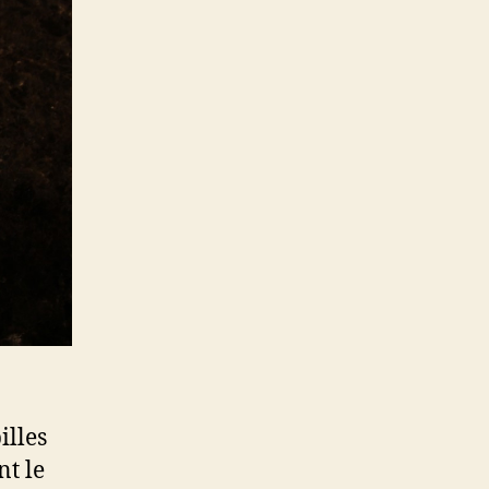
façon:
croquant,
juteux
&
savoureux
illes
nt le