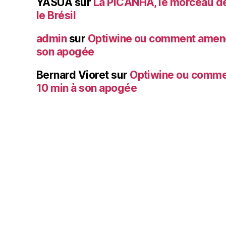
YASUA
sur
La PICANHA, le morceau de
le Brésil
admin
sur
Optiwine ou comment amener
son apogée
Bernard Vioret
sur
Optiwine ou comme
10 min à son apogée