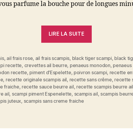
vous parfume la bouche pour de longues min
.
« Scampi
LIRE LA SUITE
au
beurre
&
ais
,
ail frais rose
,
ail frais scampis
,
black tiger scampi
,
black ti
pi recette
,
crevettes ail beurre
,
penaeus monodon
,
penaeus
à
don recette
,
piment d'Espelette
,
poivron scampi
,
recette en
l’ail
le
,
recette originale scampis ail
,
recette sans crême
,
recette 
es
à
e fraiche
,
recette sauce beurre ail
,
recette scampis beurre ai
ma
e ail
,
scampi piment Espenelette
,
scampis ail
,
scampis beurr
pis juteux
,
scampis sans creme fraiche
façon:
croquant,
juteux
&