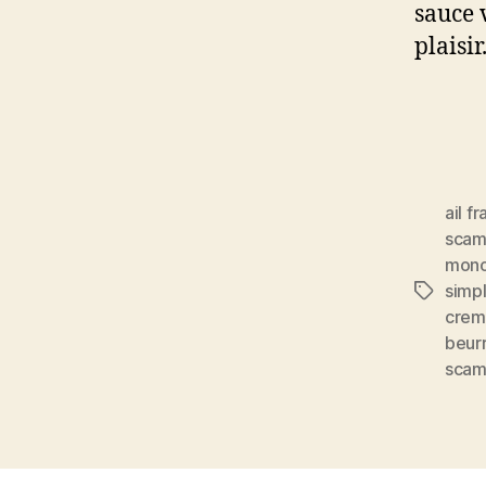
sauce 
plaisir
ail fr
scam
mono
simp
Étiquett
crem
beurr
scam