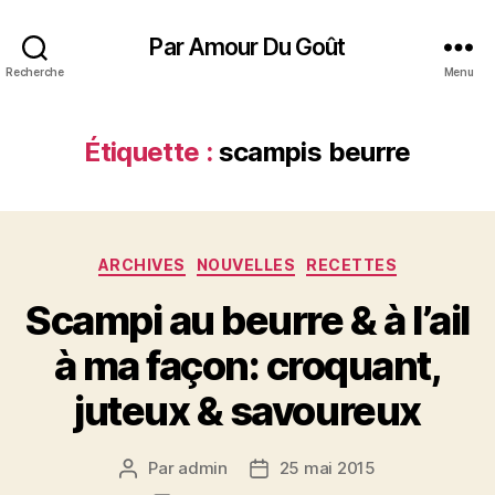
Par Amour Du Goût
Recherche
Menu
Étiquette :
scampis beurre
Catégories
ARCHIVES
NOUVELLES
RECETTES
Scampi au beurre & à l’ail
à ma façon: croquant,
juteux & savoureux
Par
admin
25 mai 2015
Auteur
Date
de
de