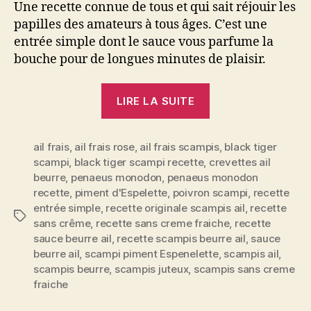
Une recette connue de tous et qui sait réjouir les
papilles des amateurs à tous âges. C’est une
entrée simple dont le sauce vous parfume la
bouche pour de longues minutes de plaisir.
« Scampi
LIRE LA SUITE
au
beurre
ail frais
,
ail frais rose
,
ail frais scampis
&
,
black tiger
scampi
,
black tiger scampi recette
,
crevettes ail
à
beurre
,
penaeus monodon
,
penaeus monodon
l’ail
recette
,
piment d'Espelette
,
poivron scampi
,
recette
à
entrée simple
,
recette originale scampis ail
,
recette
Étiquettes
ma
sans crême
,
recette sans creme fraiche
,
recette
sauce beurre ail
,
recette scampis beurre ail
,
sauce
façon:
beurre ail
,
scampi piment Espenelette
,
scampis ail
,
croquant,
scampis beurre
,
scampis juteux
,
scampis sans creme
juteux
fraiche
&