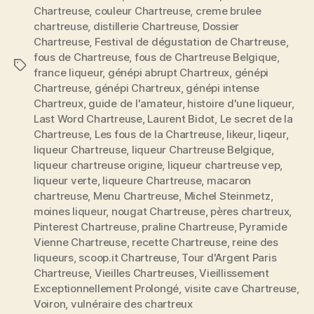
Chartreuse
,
couleur Chartreuse
,
creme brulee
chartreuse
,
distillerie Chartreuse
,
Dossier
Chartreuse
,
Festival de dégustation de Chartreuse
,
fous de Chartreuse
,
fous de Chartreuse Belgique
,
Étiquettes
france liqueur
,
génépi abrupt Chartreux
,
génépi
Chartreuse
,
génépi Chartreux
,
génépi intense
Chartreux
,
guide de l'amateur
,
histoire d'une liqueur
,
Last Word Chartreuse
,
Laurent Bidot
,
Le secret de la
Chartreuse
,
Les fous de la Chartreuse
,
likeur
,
liqeur
,
liqueur Chartreuse
,
liqueur Chartreuse Belgique
,
liqueur chartreuse origine
,
liqueur chartreuse vep
,
liqueur verte
,
liqueure Chartreuse
,
macaron
chartreuse
,
Menu Chartreuse
,
Michel Steinmetz
,
moines liqueur
,
nougat Chartreuse
,
pères chartreux
,
Pinterest Chartreuse
,
praline Chartreuse
,
Pyramide
Vienne Chartreuse
,
recette Chartreuse
,
reine des
liqueurs
,
scoop.it Chartreuse
,
Tour d'Argent Paris
Chartreuse
,
Vieilles Chartreuses
,
Vieillissement
Exceptionnellement Prolongé
,
visite cave Chartreuse
,
Voiron
,
vulnéraire des chartreux