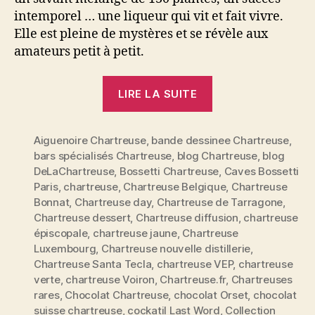
intemporel … une liqueur qui vit et fait vivre.
Elle est pleine de mystères et se révèle aux
amateurs petit à petit.
« Dossier
LIRE LA SUITE
spécial
Chartreuse:
Aiguenoire Chartreuse
,
bande dessinee Chartreuse
reine
,
bars spécialisés Chartreuse
,
blog Chartreuse
,
blog
des
DeLaChartreuse
,
Bossetti Chartreuse
,
Caves Bossetti
liqueurs
Paris
,
chartreuse
,
Chartreuse Belgique
,
Chartreuse
et
Bonnat
,
Chartreuse day
,
Chartreuse de Tarragone
,
véritable
Chartreuse dessert
,
Chartreuse diffusion
,
chartreuse
épiscopale
,
chartreuse jaune
,
Chartreuse
élixir
Luxembourg
,
Chartreuse nouvelle distillerie
,
de
Chartreuse Santa Tecla
,
chartreuse VEP
,
chartreuse
vie »
verte
,
chartreuse Voiron
,
Chartreuse.fr
,
Chartreuses
rares
,
Chocolat Chartreuse
,
chocolat Orset
,
chocolat
suisse chartreuse
,
cockatil Last Word
,
Collection