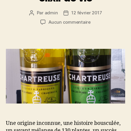
Par
admin
12 février 2017
Auteur
Date
de
de
sur
Aucun commentaire
l’article
l’article
Dossier
spécial
Chartreuse:
reine
des
liqueurs
et
véritable
élixir
de
vie
Une origine inconnue, une histoire bousculée,
un savant mélange de 130 plantes, un succès