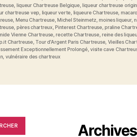
treuse
,
liqueur Chartreuse Belgique
,
liqueur chartreuse origi
ur chartreuse vep
,
liqueur verte
,
liqueure Chartreuse
,
macar
treuse
,
Menu Chartreuse
,
Michel Steinmetz
,
moines liqueur
,
n
treuse
,
pères chartreux
,
Pinterest Chartreuse
,
praline Chart
mide Vienne Chartreuse
,
recette Chartreuse
,
reine des lique
p.it Chartreuse
,
Tour d'Argent Paris Chartreuse
,
Vieilles Cha
llissement Exceptionnellement Prolongé
,
visite cave Chartreu
on
,
vulnéraire des chartreux
Archive
RCHER