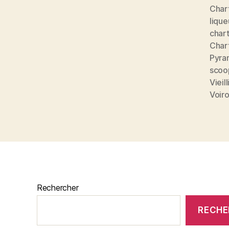
Char
lique
char
Char
Pyra
scoo
Viei
Voir
Rechercher
RECHE