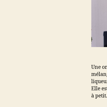
Une or
mélang
liqueur
Elle e
à petit