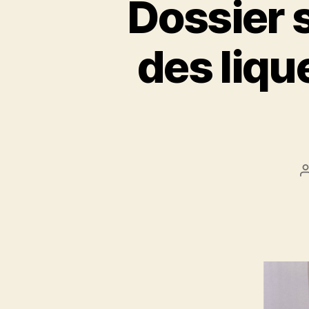
Dossier 
des lique
l