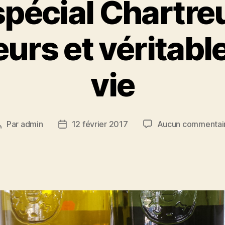
spécial Chartreu
urs et véritable
vie
Par
admin
12 février 2017
Aucun commentai
Auteur
Date
de
de
’article
l’article