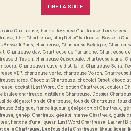
« Dossier
LIRE LA SUITE
spécial
Chartreuse:
reine
enoire Chartreuse
,
bande dessinee Chartreuse
,
bars spéciali
treuse
,
blog Chartreuse
,
blog DeLaChartreuse
,
Bossetti Cha
des
 Bossetti Paris
,
chartreuse
,
Chartreuse Belgique
,
Chartreus
liqueurs
at
,
Chartreuse day
,
Chartreuse de Tarragone
,
Chartreuse de
et
reuse diffusion
,
chartreuse épiscopale
,
chartreuse jaune
,
Ch
véritable
mbourg
,
Chartreuse nouvelle distillerie
,
Chartreuse Santa Te
treuse VEP
,
chartreuse verte
,
chartreuse Voiron
,
Chartreuse.f
élixir
treuses rares
,
Chocolat Chartreuse
,
chocolat Orset
,
chocolat
de
treuse
,
cockatil Last Word
,
Collection Chartreuse
,
couleur Ch
vie »
e brulee chartreuse
,
distillerie Chartreuse
,
Dossier Chartreu
val de dégustation de Chartreuse
,
fous de Chartreuse
,
fous 
treuse Belgique
,
france liqueur
,
génépi abrupt Chartreux
,
gé
es
treuse
,
génépi Chartreux
,
génépi intense Chartreux
,
guide d
teur
,
histoire d'une liqueur
,
Last Word Chartreuse
,
Laurent Bi
t de la Chartreuse
,
Les fous de la Chartreuse
,
likeur
,
liqeur
,
l