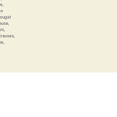
ne
,
on
ougat
reuse
,
urs
,
rtreuses
,
se
,
s