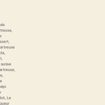
sés
rtreuse
,
e
ssert
,
artreuse
cla
,
r
,
 suisse
artreuse
,
se
,
de
népi
e
dot
,
Le
iqueur