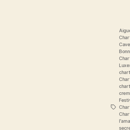
Aigu
Char
Caves
Bonn
Chart
Luxe
char
Char
char
crem
Festi
Char
Étiquett
Char
l'ama
secre