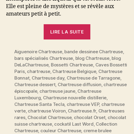
Elle est pleine de mystères et se révèle aux
amateurs petit à petit.
« Dossier
LIRE LA SUITE
spécial
Chartreuse:
Aiguenoire Chartreuse
,
bande dessinee Chartreuse
reine
,
bars spécialisés Chartreuse
,
blog Chartreuse
,
blog
des
DeLaChartreuse
,
Bossetti Chartreuse
,
Caves Bossetti
liqueurs
Paris
,
chartreuse
,
Chartreuse Belgique
,
Chartreuse
et
Bonnat
,
Chartreuse day
,
Chartreuse de Tarragone
,
véritable
Chartreuse dessert
,
Chartreuse diffusion
,
chartreuse
épiscopale
,
chartreuse jaune
,
Chartreuse
élixir
Luxembourg
,
Chartreuse nouvelle distillerie
,
de
Chartreuse Santa Tecla
,
chartreuse VEP
,
chartreuse
vie »
verte
,
chartreuse Voiron
,
Chartreuse.fr
,
Chartreuses
rares
,
Chocolat Chartreuse
,
chocolat Orset
,
chocolat
suisse chartreuse
,
cockatil Last Word
,
Collection
Chartreuse
,
couleur Chartreuse
,
creme brulee