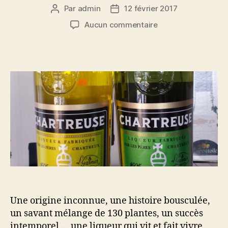
Par
admin
12 février 2017
Auteur
Date
de
de
sur
Aucun commentaire
l’article
l’article
Dossier
spécial
Chartreuse:
reine
des
liqueurs
et
véritable
élixir
de
vie
Une origine inconnue, une histoire bousculée,
un savant mélange de 130 plantes, un succès
intemporel … une liqueur qui vit et fait vivre.