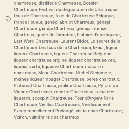
chartreuse
,
distillerie Chartreuse
,
Dossier
Chartreuse
,
Festival de dégustation de Chartreuse
,
fous de Chartreuse
,
fous de Chartreuse Belgique
,
Étiquettes
france liqueur
,
génépi abrupt Chartreux
,
génépi
Chartreuse
,
génépi Chartreux
,
génépi intense
Chartreux
,
guide de l'amateur
,
histoire d'une liqueur
,
Last Word Chartreuse
,
Laurent Bidot
,
Le secret de la
Chartreuse
,
Les fous de la Chartreuse
,
likeur
,
liqeur
,
liqueur Chartreuse
,
liqueur Chartreuse Belgique
,
liqueur chartreuse origine
,
liqueur chartreuse vep
,
liqueur verte
,
liqueure Chartreuse
,
macaron
chartreuse
,
Menu Chartreuse
,
Michel Steinmetz
,
moines liqueur
,
nougat Chartreuse
,
pères chartreux
,
Pinterest Chartreuse
,
praline Chartreuse
,
Pyramide
Vienne Chartreuse
,
recette Chartreuse
,
reine des
liqueurs
,
scoop.it Chartreuse
,
Tour d'Argent Paris
Chartreuse
,
Vieilles Chartreuses
,
Vieillissement
Exceptionnellement Prolongé
,
visite cave Chartreuse
,
Voiron
,
vulnéraire des chartreux